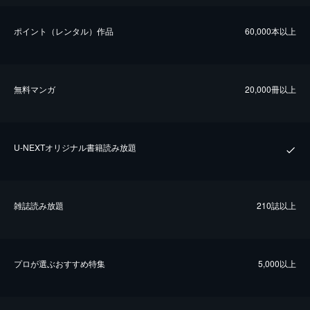
ポイント（レンタル）作品
60,000本以上
無料マンガ
20,000冊以上
U-NEXTオリジナル書籍読み放題
雑誌読み放題
210誌以上
プロが選ぶおすすめ特集
5,000以上