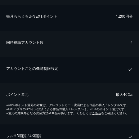
毎⽉もらえるU-NEXTポイント
1,200円分
同時視聴アカウント数
4
アカウントごとの機能制限設定
ポイント還元
最⼤40%
※
※
40％ポイント還元の対象は、クレジットカード決済による作品の購入 / レンタルです。
※
iOSアプリのUコイン決済による作品の購入 / レンタルは、20％のポイント還元です。
※
還元の対象外となる決済方法や商品があります。くわしくは
こちら
をご確認ください。
フルHD画質 / 4K画質