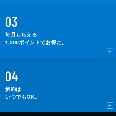
03
毎月もらえる
1,200
ポイントでお得に。
04
解約は
いつでもOK。