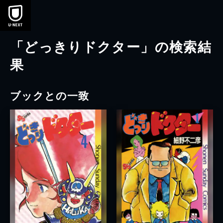
本文へスキップ
「どっきりドクター」の検索結
果
ブックとの一致