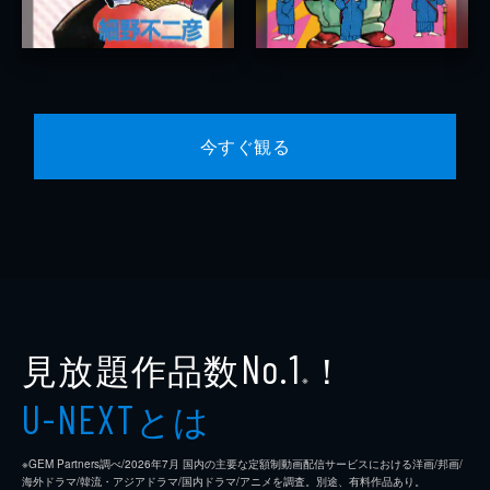
今すぐ観る
見放題作品数
！
No.1
※
とは
U-NEXT
※GEM Partners調べ/2026年7⽉ 国内の主要な定額制動画配信サービスにおける洋画/邦画/
海外ドラマ/韓流・アジアドラマ/国内ドラマ/アニメを調査。別途、有料作品あり。