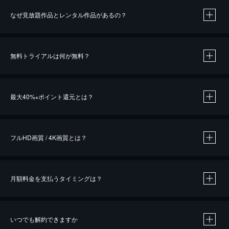
なぜ見放題作品とレンタル作品があるの？
無料トライアルは何が無料？
※
最大40%
ポイント還元とは？
※
※
作品によって必要なポイントが異なります。
フルHD画質 / 4K画質とは？
月額料金を支払うタイミングは？
※
40％ポイント還元の対象は、クレジットカード決済による作品の購入 / レンタルです。
※
iOSアプリのUコイン決済による作品の購入 / レンタルは、20％のポイント還元です。
※
還元の対象外となる決済方法や商品があります。くわしくは
こちら
をご確認ください。
いつでも解約できますか