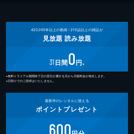
420,000
本以上の動画 /
210
誌以上の雑誌が
見放題
読み放題
0
31
日間
円
※
※無料トライアル期間終了日の翌日が属する月から月額料金が発生します。
※日割りでのご請求はいたしません。
最新作の
レンタルに使える
ポイント
プレゼント
600
円分