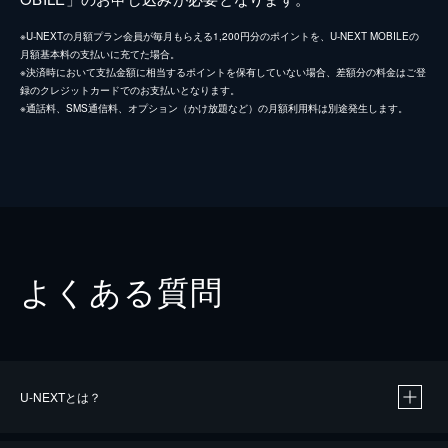
※U-NEXTの月額プラン会員が毎月もらえる1,200円分のポイントを、U-NEXT MOBILEの
月額基本料の支払いに充てた場合。
※決済時において支払金額に相当するポイントを保有していない場合、差額分の料金はご登
録のクレジットカードでのお支払いとなります。
※通話料、SMS通信料、オプション（かけ放題など）の月額利用料は別途発生します。
よくある質問
U-NEXTとは？