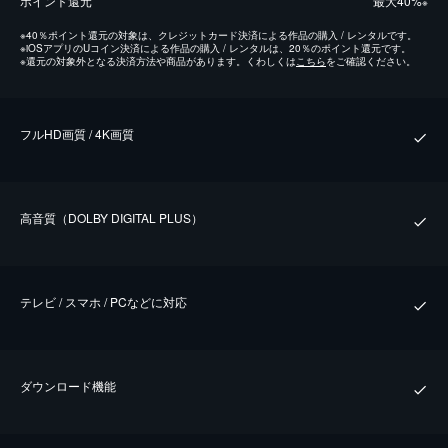
ポイント還元
最⼤40%
※
※
40％ポイント還元の対象は、クレジットカード決済による作品の購入 / レンタルです。
※
iOSアプリのUコイン決済による作品の購入 / レンタルは、20％のポイント還元です。
※
還元の対象外となる決済方法や商品があります。くわしくは
こちら
をご確認ください。
フルHD画質 / 4K画質
⾼⾳質（DOLBY DIGITAL PLUS）
テレビ / スマホ / PCなどに対応
ダウンロード機能