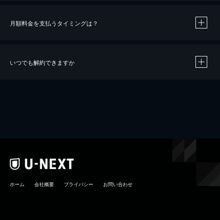
月額料金を支払うタイミングは？
※
40％ポイント還元の対象は、クレジットカード決済による作品の購入 / レンタルです。
※
iOSアプリのUコイン決済による作品の購入 / レンタルは、20％のポイント還元です。
※
還元の対象外となる決済方法や商品があります。くわしくは
こちら
をご確認ください。
いつでも解約できますか
こちら
ホーム
会社概要
プライバシー
お問い合わせ