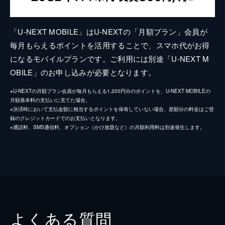
「U-NEXT MOBILE」はU-NEXTの「月額プラン」会員が
毎月もらえるポイントを活用することで、スマホ代がお得
になるモバイルプランです。ご利用には別途「U-NEXT M
OBILE」のお申し込みが必要となります。
※U-NEXTの月額プラン会員が毎月もらえる1,200円分のポイントを、U-NEXT MOBILEの
月額基本料の支払いに充てた場合。
※決済時において支払金額に相当するポイントを保有していない場合、差額分の料金はご登
録のクレジットカードでのお支払いとなります。
※通話料、SMS通信料、オプション（かけ放題など）の月額利用料は別途発生します。
よくある質問