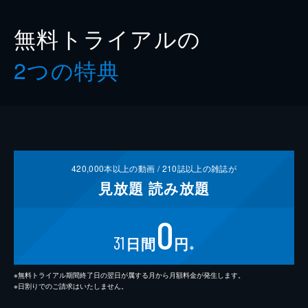
無料トライアルの
2つの特典
420,000
本以上の動画 /
210
誌以上の雑誌が
見放題
読み放題
0
31
日間
円
※
※無料トライアル期間終了日の翌日が属する月から月額料金が発生します。
※日割りでのご請求はいたしません。