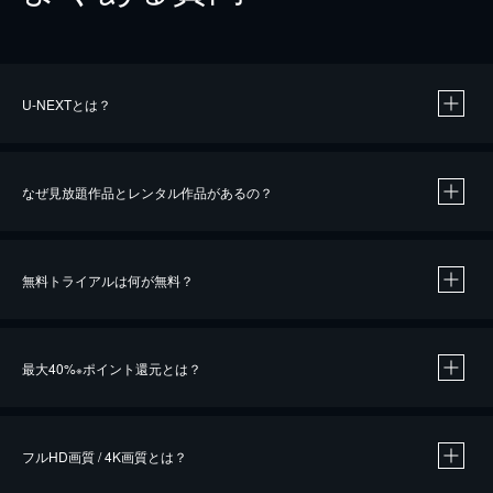
U-NEXTとは？
なぜ見放題作品とレンタル作品があるの？
無料トライアルは何が無料？
※
最大40%
ポイント還元とは？
※
※
作品によって必要なポイントが異なります。
フルHD画質 / 4K画質とは？