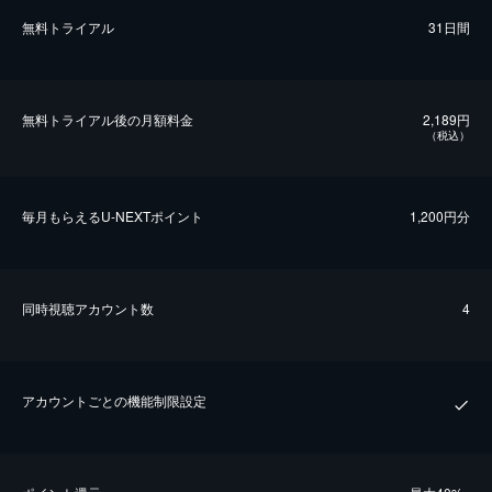
無料トライアル
31日間
無料トライアル後の⽉額料金
2,189円
（税込）
毎⽉もらえるU-NEXTポイント
1,200円分
同時視聴アカウント数
4
アカウントごとの機能制限設定