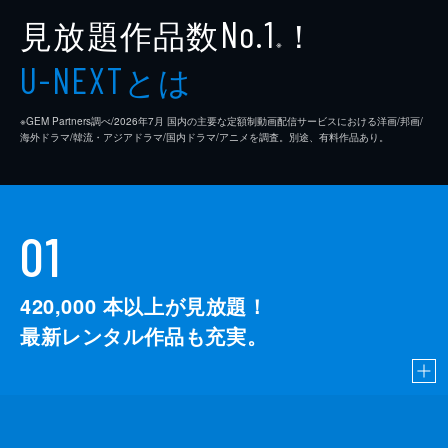
見放題作品数
！
No.1
※
とは
U-NEXT
※GEM Partners調べ/2026年7⽉ 国内の主要な定額制動画配信サービスにおける洋画/邦画/
海外ドラマ/韓流・アジアドラマ/国内ドラマ/アニメを調査。別途、有料作品あり。
01
420,000
本以上が見放題！
最新レンタル作品も充実。