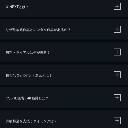
U-NEXTとは？
なぜ見放題作品とレンタル作品があるの？
無料トライアルは何が無料？
※
最大40%
ポイント還元とは？
※
※
作品によって必要なポイントが異なります。
フルHD画質 / 4K画質とは？
月額料金を支払うタイミングは？
※
40％ポイント還元の対象は、クレジットカード決済による作品の購入 / レンタルです。
※
iOSアプリのUコイン決済による作品の購入 / レンタルは、20％のポイント還元です。