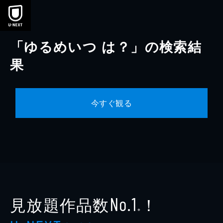
本文へスキップ
「ゆるめいつ は？」の検索結
果
今すぐ観る
見放題作品数
！
No.1
※