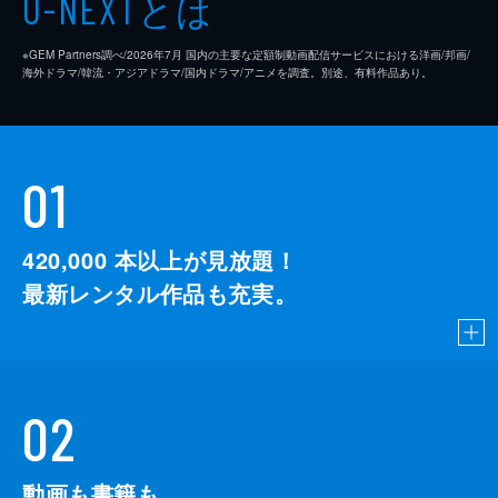
とは
U-NEXT
※GEM Partners調べ/2026年7⽉ 国内の主要な定額制動画配信サービスにおける洋画/邦画/
海外ドラマ/韓流・アジアドラマ/国内ドラマ/アニメを調査。別途、有料作品あり。
01
420,000
本以上が見放題！
最新レンタル作品も充実。
02
動画も書籍も