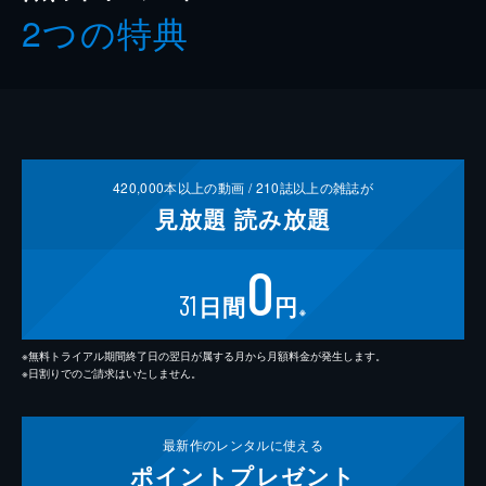
2つの特典
420,000
本以上の動画 /
210
誌以上の雑誌が
見放題
読み放題
0
31
日間
円
※
※無料トライアル期間終了日の翌日が属する月から月額料金が発生します。
※日割りでのご請求はいたしません。
最新作の
レンタルに使える
ポイント
プレゼント