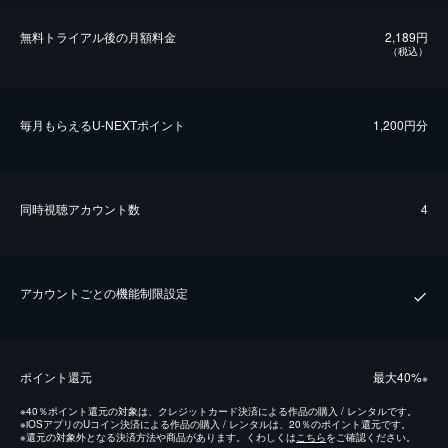
無料トライアル後の⽉額料金
2,189円
（税込）
毎⽉もらえるU-NEXTポイント
1,200円分
同時視聴アカウント数
4
アカウントごとの機能制限設定
ポイント還元
最⼤40%
※
※
40％ポイント還元の対象は、クレジットカード決済による作品の購入 / レンタルです。
※
iOSアプリのUコイン決済による作品の購入 / レンタルは、20％のポイント還元です。
※
還元の対象外となる決済方法や商品があります。くわしくは
こちら
をご確認ください。