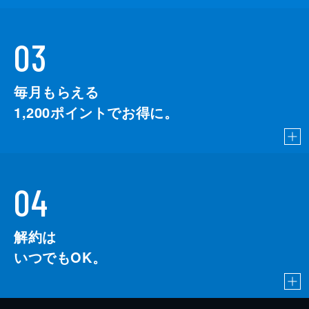
03
毎月もらえる
1,200
ポイントでお得に。
04
解約は
いつでもOK。