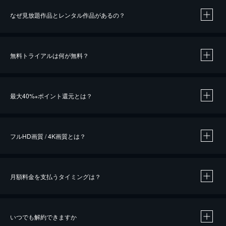
なぜ見放題作品とレンタル作品があるの？
無料トライアルは何が無料？
※
最大40%
ポイント還元とは？
※
※
作品によって必要なポイントが異なります。
フルHD画質 / 4K画質とは？
月額料金を支払うタイミングは？
※
40％ポイント還元の対象は、クレジットカード決済による作品の購入 / レンタルです。
※
iOSアプリのUコイン決済による作品の購入 / レンタルは、20％のポイント還元です。
※
還元の対象外となる決済方法や商品があります。くわしくは
こちら
をご確認ください。
いつでも解約できますか