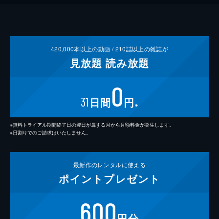
420,000
本以上の動画 /
210
誌以上の雑誌が
見放題
読み放題
0
31
日間
円
※
※無料トライアル期間終了日の翌日が属する月から月額料金が発生します。
※日割りでのご請求はいたしません。
最新作の
レンタルに使える
ポイント
プレゼント
600
円分