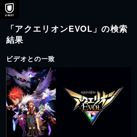
本文へスキップ
「アクエリオンEVOL」の検索
結果
ビデオとの一致