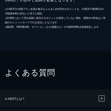
※U-NEXTの月額プラン会員が毎月もらえる1,200円分のポイントを、U-NEXT MOBILEの
月額基本料の支払いに充てた場合。
※決済時において支払金額に相当するポイントを保有していない場合、差額分の料金はご登
録のクレジットカードでのお支払いとなります。
※通話料、SMS通信料、オプション（かけ放題など）の月額利用料は別途発生します。
よくある質問
U-NEXTとは？