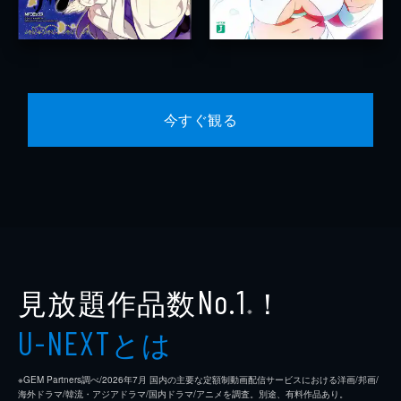
今すぐ観る
見放題作品数
！
No.1
※
とは
U-NEXT
※GEM Partners調べ/2026年7⽉ 国内の主要な定額制動画配信サービスにおける洋画/邦画/
海外ドラマ/韓流・アジアドラマ/国内ドラマ/アニメを調査。別途、有料作品あり。