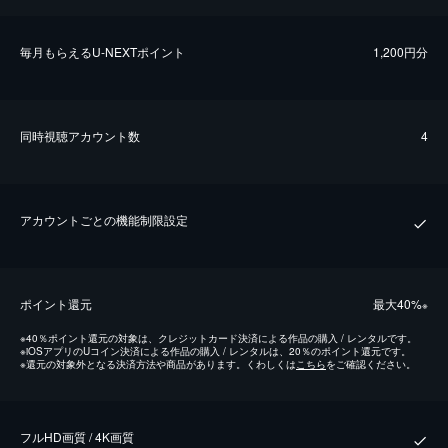
毎⽉もらえるU-NEXTポイント
1,200円分
同時視聴アカウント数
4
アカウントごとの機能制限設定
ポイント還元
最⼤40%
※
※
40％ポイント還元の対象は、クレジットカード決済による作品の購入 / レンタルです。
※
iOSアプリのUコイン決済による作品の購入 / レンタルは、20％のポイント還元です。
※
還元の対象外となる決済方法や商品があります。くわしくは
こちら
をご確認ください。
フルHD画質 / 4K画質