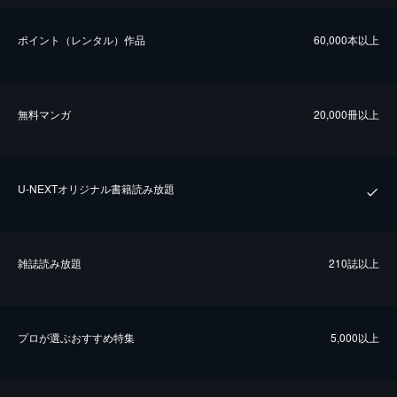
ポイント（レンタル）作品
60,000本以上
無料マンガ
20,000冊以上
U-NEXTオリジナル書籍読み放題
雑誌読み放題
210誌以上
プロが選ぶおすすめ特集
5,000以上