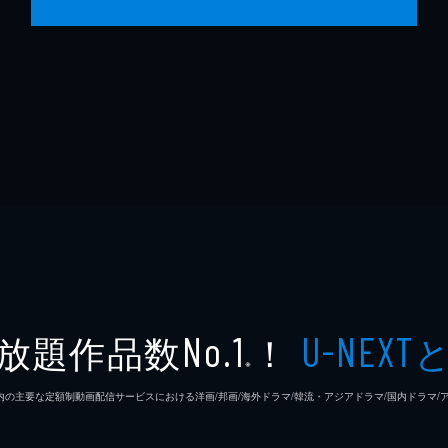
放題作品数
！
No.1
U-NEXT
※
26年7⽉ 国内の主要な定額制動画配信サービスにおける洋画/邦画/海外ドラマ/韓流・アジアドラマ/国内ドラ