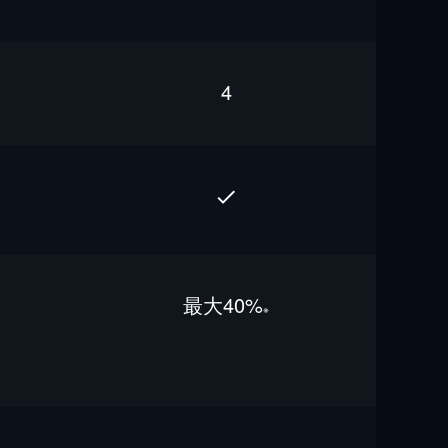
4
最⼤40%
※