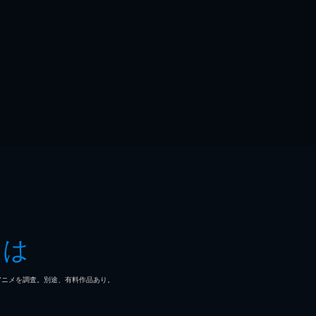
とは
マ/アニメを調査。別途、有料作品あり。