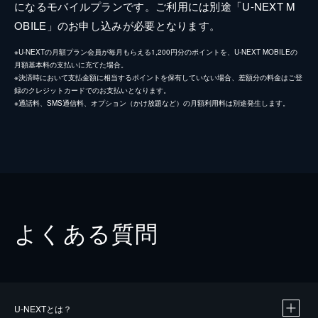
になるモバイルプランです。ご利用には別途「U-NEXT M
OBILE」のお申し込みが必要となります。
※U-NEXTの月額プラン会員が毎月もらえる1,200円分のポイントを、U-NEXT MOBILEの
月額基本料の支払いに充てた場合。
※決済時において支払金額に相当するポイントを保有していない場合、差額分の料金はご登
録のクレジットカードでのお支払いとなります。
※通話料、SMS通信料、オプション（かけ放題など）の月額利用料は別途発生します。
よくある質問
U-NEXTとは？