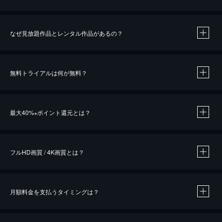
なぜ見放題作品とレンタル作品があるの？
無料トライアルは何が無料？
※
最大40%
ポイント還元とは？
※
※
作品によって必要なポイントが異なります。
フルHD画質 / 4K画質とは？
月額料金を支払うタイミングは？
※
40％ポイント還元の対象は、クレジットカード決済による作品の購入 / レンタルです。
※
iOSアプリのUコイン決済による作品の購入 / レンタルは、20％のポイント還元です。
※
還元の対象外となる決済方法や商品があります。くわしくは
こちら
をご確認ください。