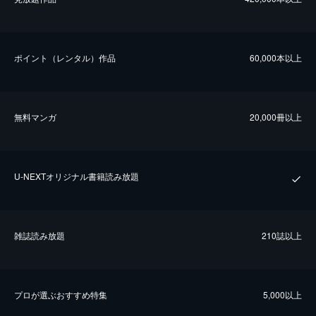
ポイント（レンタル）作品
60,000本以上
無料マンガ
20,000冊以上
U-NEXTオリジナル書籍読み放題
雑誌読み放題
210誌以上
プロが選ぶおすすめ特集
5,000以上