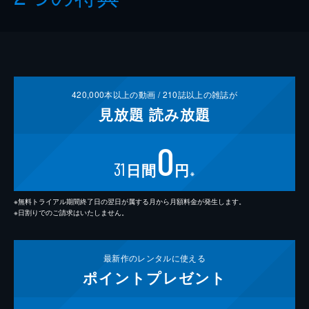
420,000
本以上の動画 /
210
誌以上の雑誌が
見放題
読み放題
0
31
日間
円
※
※無料トライアル期間終了日の翌日が属する月から月額料金が発生します。
※日割りでのご請求はいたしません。
最新作の
レンタルに使える
ポイント
プレゼント