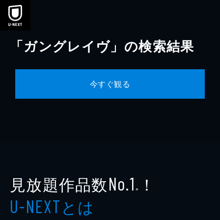
本文へスキップ
「ガングレイヴ」の検索結果
今すぐ観る
見放題作品数
！
No.1
※
とは
U-NEXT