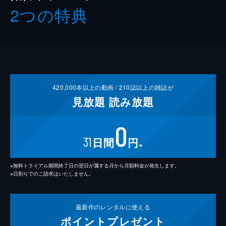
2つの特典
420,000
本以上の動画 /
210
誌以上の雑誌が
見放題
読み放題
0
31
日間
円
※
※無料トライアル期間終了日の翌日が属する月から月額料金が発生します。
※日割りでのご請求はいたしません。
最新作の
レンタルに使える
ポイント
プレゼント