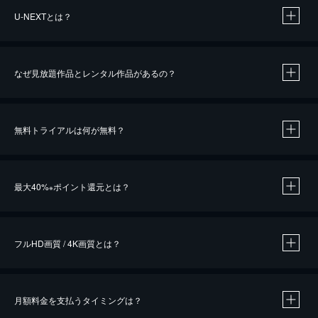
U-NEXTとは？
なぜ見放題作品とレンタル作品があるの？
無料トライアルは何が無料？
※
最大40%
ポイント還元とは？
※
※
作品によって必要なポイントが異なります。
フルHD画質 / 4K画質とは？
月額料金を支払うタイミングは？
※
40％ポイント還元の対象は、クレジットカード決済による作品の購入 / レンタルです。
※
iOSアプリのUコイン決済による作品の購入 / レンタルは、20％のポイント還元です。