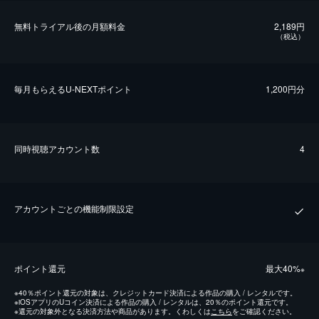
無料トライアル後の⽉額料金
2,189円
（税込）
毎⽉もらえるU-NEXTポイント
1,200円分
同時視聴アカウント数
4
アカウントごとの機能制限設定
ポイント還元
最⼤40%
※
※
40％ポイント還元の対象は、クレジットカード決済による作品の購入 / レンタルです。
※
iOSアプリのUコイン決済による作品の購入 / レンタルは、20％のポイント還元です。
※
還元の対象外となる決済方法や商品があります。くわしくは
こちら
をご確認ください。