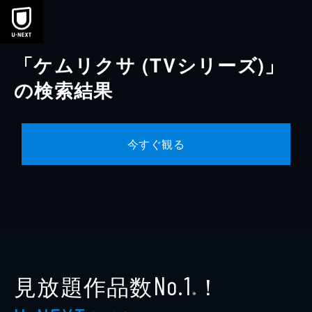
本文へスキップ
「ケムリクサ (TVシリーズ)」
の検索結果
今すぐ観る
見放題作品数
！
No.1
※