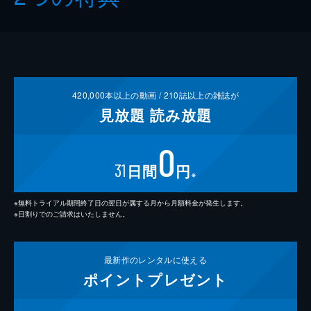
420,000
本以上の動画 /
210
誌以上の雑誌が
見放題
読み放題
0
31
日間
円
※
※無料トライアル期間終了日の翌日が属する月から月額料金が発生します。
※日割りでのご請求はいたしません。
最新作の
レンタルに使える
ポイント
プレゼント