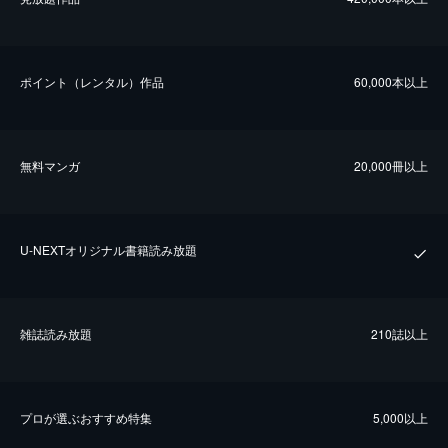
ポイント（レンタル）作品
60,000本以上
無料マンガ
20,000冊以上
U-NEXTオリジナル書籍読み放題
雑誌読み放題
210誌以上
プロが選ぶおすすめ特集
5,000以上