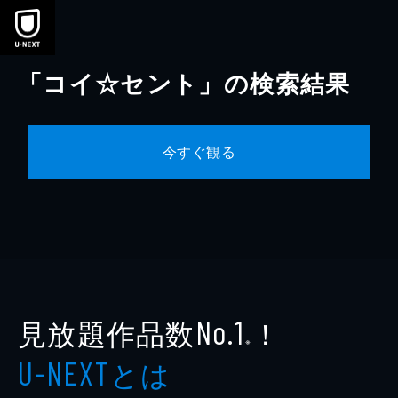
本文へスキップ
「コイ☆セント」の検索結果
今すぐ観る
見放題作品数
！
No.1
※
とは
U-NEXT