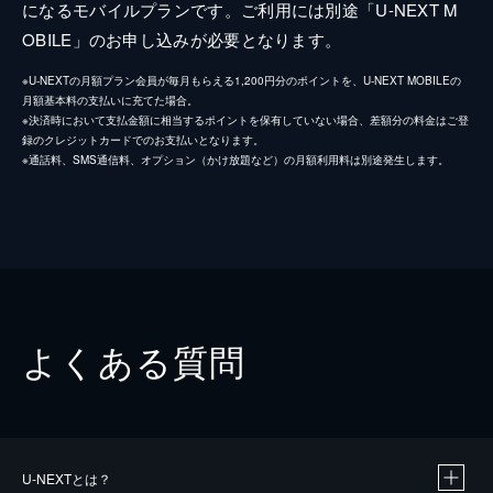
になるモバイルプランです。ご利用には別途「U-NEXT M
OBILE」のお申し込みが必要となります。
※U-NEXTの月額プラン会員が毎月もらえる1,200円分のポイントを、U-NEXT MOBILEの
月額基本料の支払いに充てた場合。
※決済時において支払金額に相当するポイントを保有していない場合、差額分の料金はご登
録のクレジットカードでのお支払いとなります。
※通話料、SMS通信料、オプション（かけ放題など）の月額利用料は別途発生します。
よくある質問
U-NEXTとは？