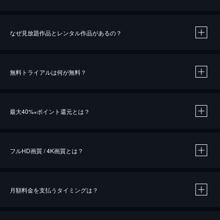
なぜ見放題作品とレンタル作品があるの？
無料トライアルは何が無料？
※
最大40%
ポイント還元とは？
※
※
作品によって必要なポイントが異なります。
フルHD画質 / 4K画質とは？
月額料金を支払うタイミングは？
※
40％ポイント還元の対象は、クレジットカード決済による作品の購入 / レンタルです。
※
iOSアプリのUコイン決済による作品の購入 / レンタルは、20％のポイント還元です。
※
還元の対象外となる決済方法や商品があります。くわしくは
こちら
をご確認ください。