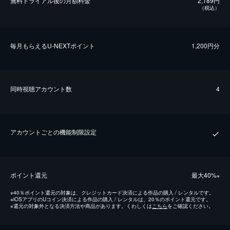
無料トライアル後の⽉額料金
2,189円
（税込）
毎⽉もらえるU-NEXTポイント
1,200円分
同時視聴アカウント数
4
アカウントごとの機能制限設定
ポイント還元
最⼤40%
※
※
40％ポイント還元の対象は、クレジットカード決済による作品の購入 / レンタルです。
※
iOSアプリのUコイン決済による作品の購入 / レンタルは、20％のポイント還元です。
※
還元の対象外となる決済方法や商品があります。くわしくは
こちら
をご確認ください。