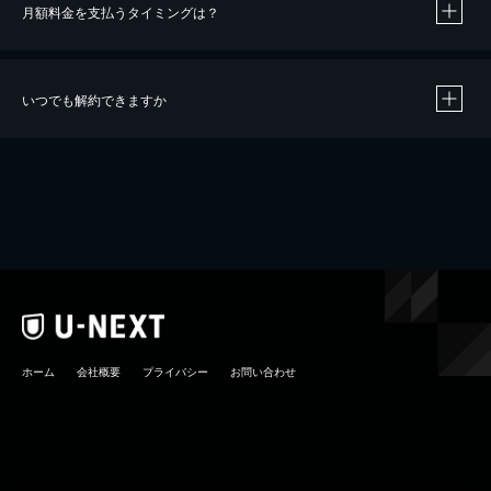
月額料金を支払うタイミングは？
※
40％ポイント還元の対象は、クレジットカード決済による作品の購入 / レンタルです。
※
iOSアプリのUコイン決済による作品の購入 / レンタルは、20％のポイント還元です。
※
還元の対象外となる決済方法や商品があります。くわしくは
こちら
をご確認ください。
いつでも解約できますか
こちら
ホーム
会社概要
プライバシー
お問い合わせ