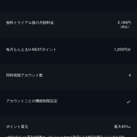
無料トライアル後の⽉額料金
2,189円
（税込）
毎⽉もらえるU-NEXTポイント
1,200円分
同時視聴アカウント数
4
アカウントごとの機能制限設定
ポイント還元
最⼤40%
※
※
40％ポイント還元の対象は、クレジットカード決済による作品の購入 / レンタルです。