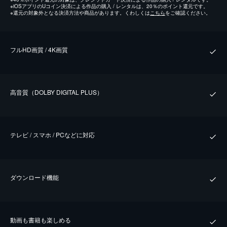
※
iOSアプリのUコイン決済による作品の購入 / レンタルは、20％のポイント還元です。
※
還元の対象外となる決済方法や商品があります。くわしくは
こちら
をご確認ください。
フルHD画質 / 4K画質
⾼⾳質（DOLBY DIGITAL PLUS）
テレビ / スマホ / PCなどに対応
ダウンロード機能
動画も書籍も楽しめる