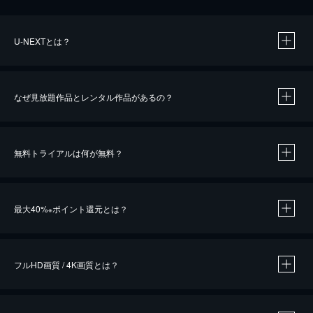
U-NEXTとは？
なぜ見放題作品とレンタル作品があるの？
無料トライアルは何が無料？
※
最大40%
ポイント還元とは？
※
※
作品によって必要なポイントが異なります。
フルHD画質 / 4K画質とは？