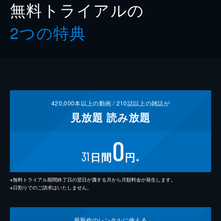
無料トライアルの
2つの特典
420,000
本以上の動画 /
210
誌以上の雑誌が
見放題
読み放題
0
31
日間
円
※
※無料トライアル期間終了日の翌日が属する月から月額料金が発生します。
※日割りでのご請求はいたしません。
最新作の
レンタルに使える