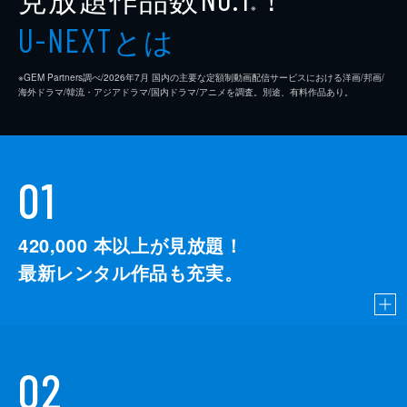
※
とは
U-NEXT
※GEM Partners調べ/2026年7⽉ 国内の主要な定額制動画配信サービスにおける洋画/邦画/
海外ドラマ/韓流・アジアドラマ/国内ドラマ/アニメを調査。別途、有料作品あり。
01
420,000
本以上が見放題！
最新レンタル作品も充実。
02