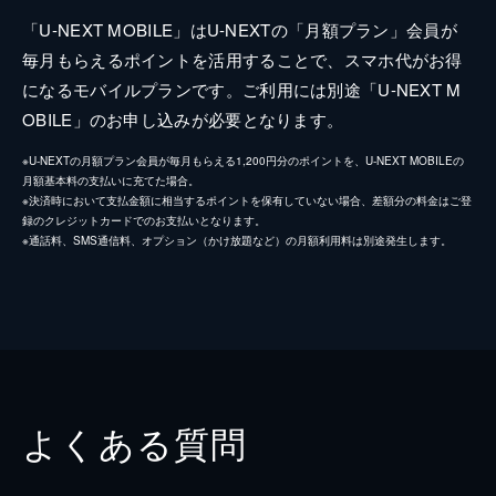
「U-NEXT MOBILE」はU-NEXTの「月額プラン」会員が
毎月もらえるポイントを活用することで、スマホ代がお得
になるモバイルプランです。ご利用には別途「U-NEXT M
OBILE」のお申し込みが必要となります。
※U-NEXTの月額プラン会員が毎月もらえる1,200円分のポイントを、U-NEXT MOBILEの
月額基本料の支払いに充てた場合。
※決済時において支払金額に相当するポイントを保有していない場合、差額分の料金はご登
録のクレジットカードでのお支払いとなります。
※通話料、SMS通信料、オプション（かけ放題など）の月額利用料は別途発生します。
よくある質問