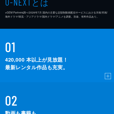
とは
U-NEXT
※GEM Partners調べ/2026年7⽉ 国内の主要な定額制動画配信サービスにおける洋画/邦画/
海外ドラマ/韓流・アジアドラマ/国内ドラマ/アニメを調査。別途、有料作品あり。
01
420,000
本以上が見放題！
最新レンタル作品も充実。
02
動画も書籍も