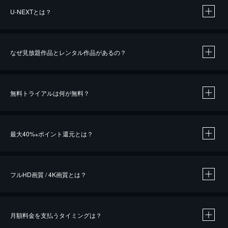
U-NEXTとは？
なぜ見放題作品とレンタル作品があるの？
無料トライアルは何が無料？
※
最大40%
ポイント還元とは？
※
※
作品によって必要なポイントが異なります。
フルHD画質 / 4K画質とは？
月額料金を支払うタイミングは？
※
40％ポイント還元の対象は、クレジットカード決済による作品の購入 / レンタルです。
※
iOSアプリのUコイン決済による作品の購入 / レンタルは、20％のポイント還元です。