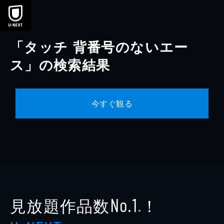
本文へスキップ
「タッチ 背番号のないエー
ス」の検索結果
今すぐ観る
見放題作品数
！
No.1
※