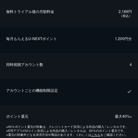
無料トライアル後の⽉額料金
2,189円
（税込）
毎⽉もらえるU-NEXTポイント
1,200円分
同時視聴アカウント数
4
アカウントごとの機能制限設定
ポイント還元
最⼤40%
※
※
40％ポイント還元の対象は、クレジットカード決済による作品の購入 / レンタルです。
※
iOSアプリのUコイン決済による作品の購入 / レンタルは、20％のポイント還元です。
※
還元の対象外となる決済方法や商品があります。くわしくは
こちら
をご確認ください。