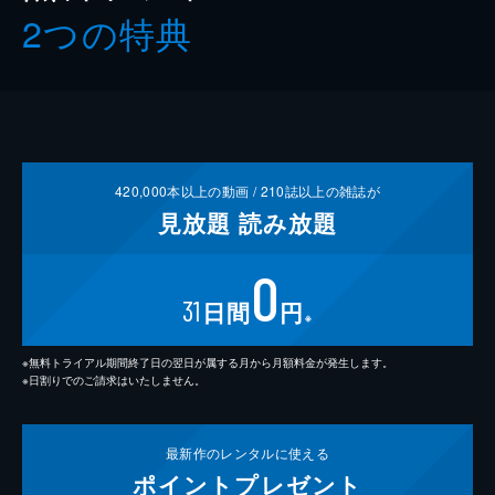
2つの特典
420,000
本以上の動画 /
210
誌以上の雑誌が
見放題
読み放題
0
31
日間
円
※
※無料トライアル期間終了日の翌日が属する月から月額料金が発生します。
※日割りでのご請求はいたしません。
最新作の
レンタルに使える
ポイント
プレゼント