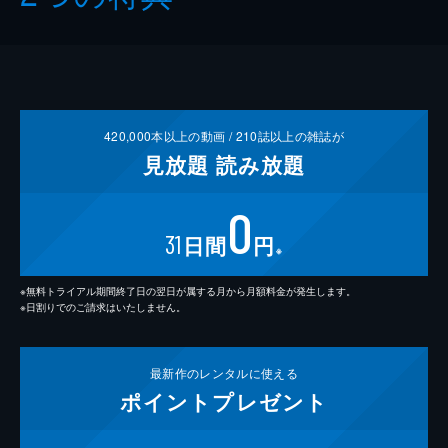
420,000
本以上の動画 /
210
誌以上の雑誌が
見放題
読み放題
0
31
日間
円
※
※無料トライアル期間終了日の翌日が属する月から月額料金が発生します。
※日割りでのご請求はいたしません。
最新作の
レンタルに使える
ポイント
プレゼント