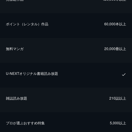
ポイント（レンタル）作品
60,000本以上
無料マンガ
20,000冊以上
U-NEXTオリジナル書籍読み放題
雑誌読み放題
210誌以上
プロが選ぶおすすめ特集
5,000以上