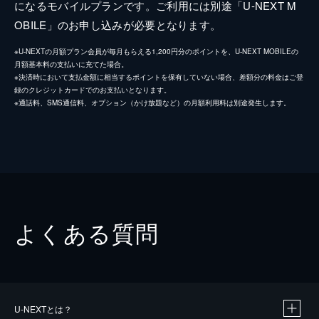
になるモバイルプランです。ご利用には別途「U-NEXT M
OBILE」のお申し込みが必要となります。
※U-NEXTの月額プラン会員が毎月もらえる1,200円分のポイントを、U-NEXT MOBILEの
月額基本料の支払いに充てた場合。
※決済時において支払金額に相当するポイントを保有していない場合、差額分の料金はご登
録のクレジットカードでのお支払いとなります。
※通話料、SMS通信料、オプション（かけ放題など）の月額利用料は別途発生します。
よくある質問
U-NEXTとは？