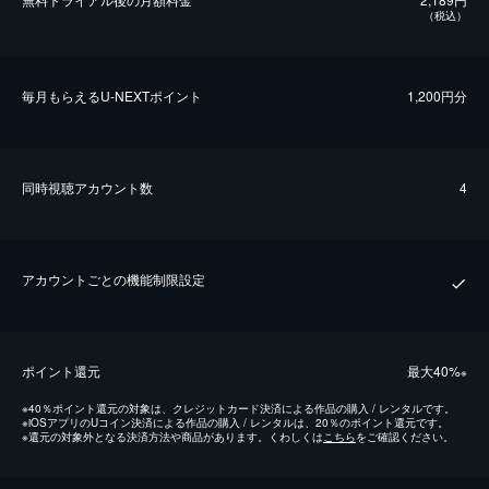
（税込）
毎⽉もらえるU-NEXTポイント
1,200円分
同時視聴アカウント数
4
アカウントごとの機能制限設定
ポイント還元
最⼤40%
※
※
40％ポイント還元の対象は、クレジットカード決済による作品の購入 / レンタルです。
※
iOSアプリのUコイン決済による作品の購入 / レンタルは、20％のポイント還元です。
※
還元の対象外となる決済方法や商品があります。くわしくは
こちら
をご確認ください。