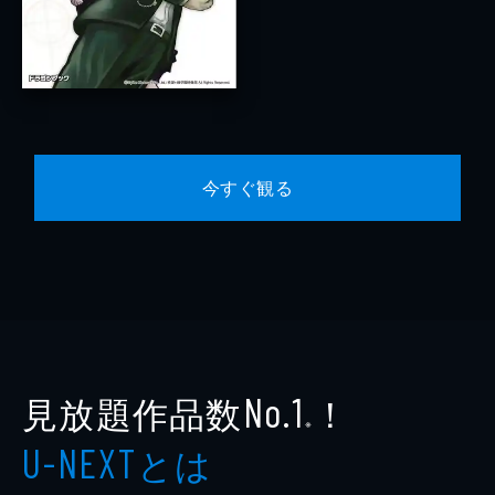
今すぐ観る
見放題作品数
！
No.1
※
とは
U-NEXT