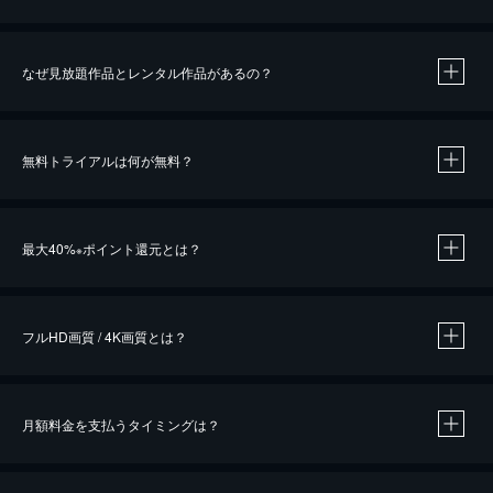
なぜ見放題作品とレンタル作品があるの？
無料トライアルは何が無料？
※
最大40%
ポイント還元とは？
※
※
作品によって必要なポイントが異なります。
フルHD画質 / 4K画質とは？
月額料金を支払うタイミングは？
※
40％ポイント還元の対象は、クレジットカード決済による作品の購入 / レンタルです。
※
iOSアプリのUコイン決済による作品の購入 / レンタルは、20％のポイント還元です。
※
還元の対象外となる決済方法や商品があります。くわしくは
こちら
をご確認ください。