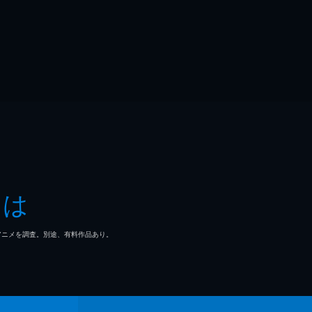
とは
マ/アニメを調査。別途、有料作品あり。