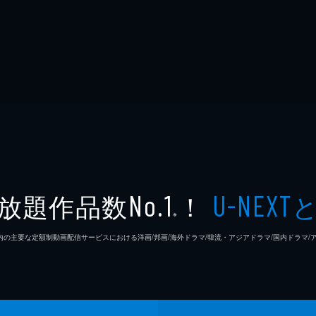
放題作品数
！
No.1
U-NEXT
※
26年7⽉ 国内の主要な定額制動画配信サービスにおける洋画/邦画/海外ドラマ/韓流・アジアドラマ/国内ドラ