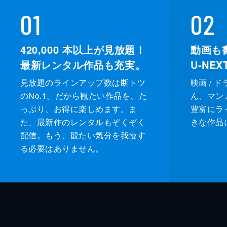
01
02
420,000
本以上が見放題！
動画も
最新レンタル作品も充実。
U-NE
見放題のラインアップ数は断トツ
映画 / 
のNo.1。だから観たい作品を、た
ん、マンガ 
っぷり、お得に楽しめます。ま
豊富にラ
た、最新作のレンタルもぞくぞく
きな作品
配信。もう、観たい気分を我慢す
る必要はありません。