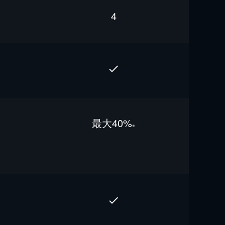
4
最⼤40%
※