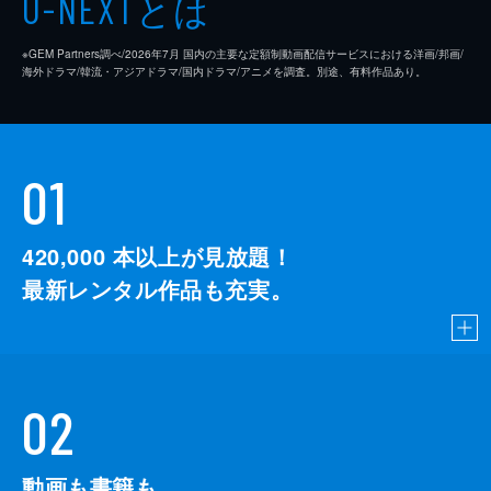
とは
U-NEXT
※GEM Partners調べ/2026年7⽉ 国内の主要な定額制動画配信サービスにおける洋画/邦画/
海外ドラマ/韓流・アジアドラマ/国内ドラマ/アニメを調査。別途、有料作品あり。
01
420,000
本以上が見放題！
最新レンタル作品も充実。
02
動画も書籍も