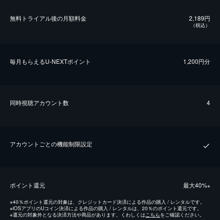
無料トライアル後の⽉額料金
2,189円
（税込）
毎⽉もらえるU-NEXTポイント
1,200円分
同時視聴アカウント数
4
アカウントごとの機能制限設定
ポイント還元
最⼤40%
※
※
40％ポイント還元の対象は、クレジットカード決済による作品の購入 / レンタルです。
※
iOSアプリのUコイン決済による作品の購入 / レンタルは、20％のポイント還元です。
※
還元の対象外となる決済方法や商品があります。くわしくは
こちら
をご確認ください。