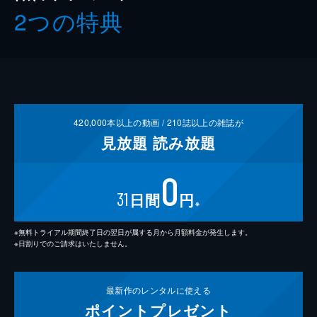
2つの特典
420,000
本以上の動画 /
210
誌以上の雑誌が
見放題
読み放題
0
31
日間
円
※
※無料トライアル期間終了日の翌日が属する月から月額料金が発生します。
※日割りでのご請求はいたしません。
最新作の
レンタルに使える
ポイント
プレゼント