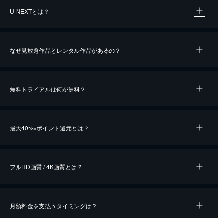
U-NEXTとは？
なぜ見放題作品とレンタル作品があるの？
無料トライアルは何が無料？
※
最大40%
ポイント還元とは？
※
※
作品によって必要なポイントが異なります。
フルHD画質 / 4K画質とは？
月額料金を支払うタイミングは？
※
40％ポイント還元の対象は、クレジットカード決済による作品の購入 / レンタルです。
※
iOSアプリのUコイン決済による作品の購入 / レンタルは、20％のポイント還元です。