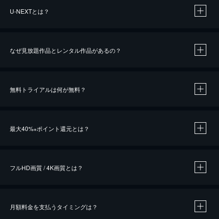
U-NEXTとは？
なぜ見放題作品とレンタル作品があるの？
無料トライアルは何が無料？
※
最大40%
ポイント還元とは？
※
※
作品によって必要なポイントが異なります。
フルHD画質 / 4K画質とは？
月額料金を支払うタイミングは？
※
40％ポイント還元の対象は、クレジットカード決済による作品の購入 / レンタルです。
※
iOSアプリのUコイン決済による作品の購入 / レンタルは、20％のポイント還元です。