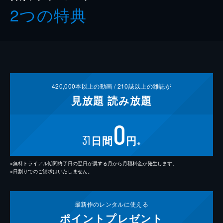
2つの特典
420,000
本以上の動画 /
210
誌以上の雑誌が
見放題
読み放題
0
31
日間
円
※
※無料トライアル期間終了日の翌日が属する月から月額料金が発生します。
※日割りでのご請求はいたしません。
最新作の
レンタルに使える
ポイント
プレゼント