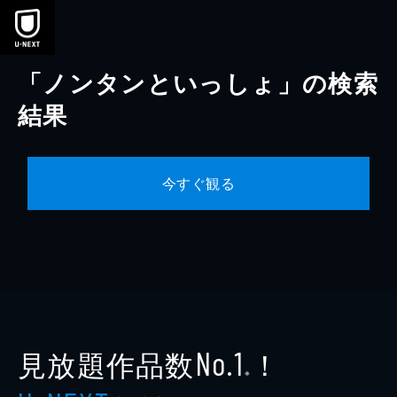
本文へスキップ
「ノンタンといっしょ」の検索
結果
今すぐ観る
見放題作品数
！
No.1
※