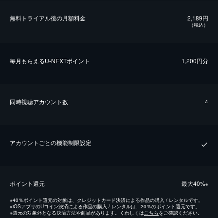
無料トライアル後の⽉額料金
2,189円
（税込）
毎⽉もらえるU-NEXTポイント
1,200円分
同時視聴アカウント数
4
アカウントごとの機能制限設定
ポイント還元
最⼤40%
※
※
40％ポイント還元の対象は、クレジットカード決済による作品の購入 / レンタルです。
※
iOSアプリのUコイン決済による作品の購入 / レンタルは、20％のポイント還元です。
※
還元の対象外となる決済方法や商品があります。くわしくは
こちら
をご確認ください。