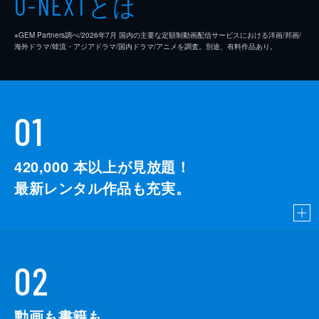
とは
U-NEXT
※GEM Partners調べ/2026年7⽉ 国内の主要な定額制動画配信サービスにおける洋画/邦画/
海外ドラマ/韓流・アジアドラマ/国内ドラマ/アニメを調査。別途、有料作品あり。
01
420,000
本以上が見放題！
最新レンタル作品も充実。
02
動画も書籍も