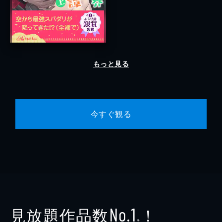
もっと見る
今すぐ観る
見放題作品数
！
No.1
※