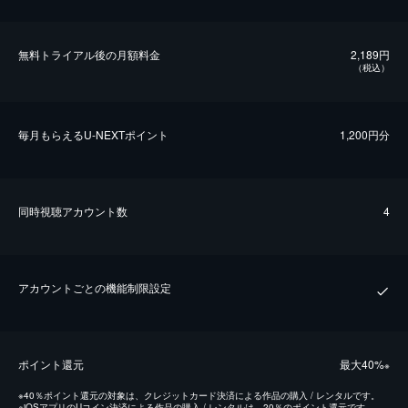
無料トライアル後の⽉額料金
2,189円
（税込）
毎⽉もらえるU-NEXTポイント
1,200円分
同時視聴アカウント数
4
アカウントごとの機能制限設定
ポイント還元
最⼤40%
※
※
40％ポイント還元の対象は、クレジットカード決済による作品の購入 / レンタルです。
※
iOSアプリのUコイン決済による作品の購入 / レンタルは、20％のポイント還元です。