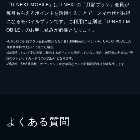
「U-NEXT MOBILE」はU-NEXTの「月額プラン」会員が
毎月もらえるポイントを活用することで、スマホ代がお得
になるモバイルプランです。ご利用には別途「U-NEXT M
OBILE」のお申し込みが必要となります。
※U-NEXTの月額プラン会員が毎月もらえる1,200円分のポイントを、U-NEXT MOBILEの
月額基本料の支払いに充てた場合。
※決済時において支払金額に相当するポイントを保有していない場合、差額分の料金はご登
録のクレジットカードでのお支払いとなります。
※通話料、SMS通信料、オプション（かけ放題など）の月額利用料は別途発生します。
よくある質問