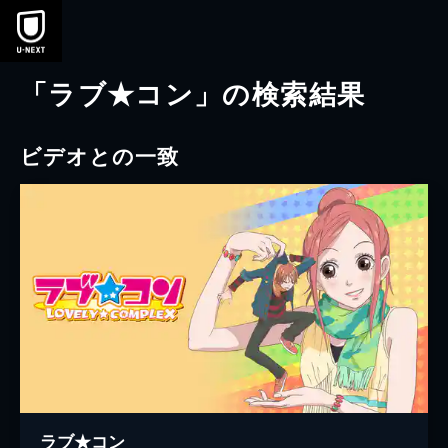
本文へスキップ
「ラブ★コン」の検索結果
ビデオとの一致
ラブ★コン