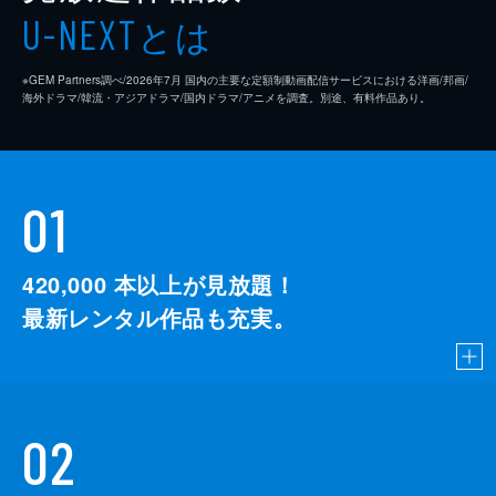
とは
U-NEXT
※GEM Partners調べ/2026年7⽉ 国内の主要な定額制動画配信サービスにおける洋画/邦画/
海外ドラマ/韓流・アジアドラマ/国内ドラマ/アニメを調査。別途、有料作品あり。
01
420,000
本以上が見放題！
最新レンタル作品も充実。
02