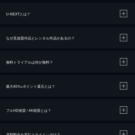
U-NEXTとは？
なぜ見放題作品とレンタル作品があるの？
無料トライアルは何が無料？
※
最大40%
ポイント還元とは？
※
※
作品によって必要なポイントが異なります。
フルHD画質 / 4K画質とは？
月額料金を支払うタイミングは？