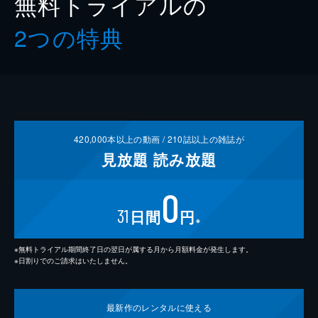
無料トライアルの
2つの特典
420,000
本以上の動画 /
210
誌以上の雑誌が
見放題
読み放題
0
31
日間
円
※
※無料トライアル期間終了日の翌日が属する月から月額料金が発生します。
※日割りでのご請求はいたしません。
最新作の
レンタルに使える