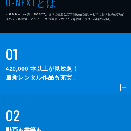
とは
U-NEXT
※GEM Partners調べ/2026年7⽉ 国内の主要な定額制動画配信サービスにおける洋画/邦画/
海外ドラマ/韓流・アジアドラマ/国内ドラマ/アニメを調査。別途、有料作品あり。
01
420,000
本以上が見放題！
最新レンタル作品も充実。
02
動画も書籍も