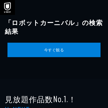
本文へスキップ
「ロボットカーニバル」の検索
結果
今すぐ観る
見放題作品数
！
No.1
※