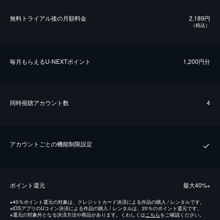
無料トライアル後の⽉額料金
2,189円
（税込）
毎⽉もらえるU-NEXTポイント
1,200円分
同時視聴アカウント数
4
アカウントごとの機能制限設定
ポイント還元
最⼤40%
※
※
40％ポイント還元の対象は、クレジットカード決済による作品の購入 / レンタルです。
※
iOSアプリのUコイン決済による作品の購入 / レンタルは、20％のポイント還元です。
※
還元の対象外となる決済方法や商品があります。くわしくは
こちら
をご確認ください。