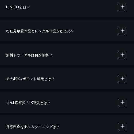
U-NEXTとは？
なぜ見放題作品とレンタル作品があるの？
無料トライアルは何が無料？
※
最大40%
ポイント還元とは？
※
※
作品によって必要なポイントが異なります。
フルHD画質 / 4K画質とは？
月額料金を支払うタイミングは？
※
40％ポイント還元の対象は、クレジットカード決済による作品の購入 / レンタルです。
※
iOSアプリのUコイン決済による作品の購入 / レンタルは、20％のポイント還元です。