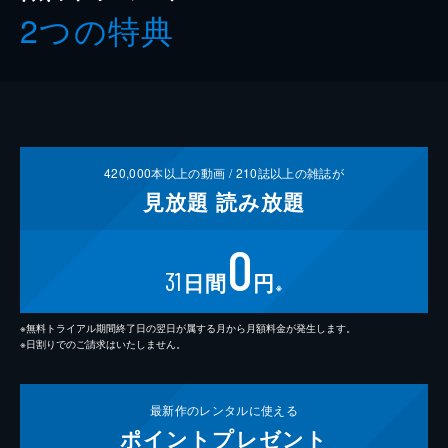
2つの特典
420,000
本以上の動画 /
210
誌以上の雑誌が
見放題
読み放題
0
31
日間
円
※
※無料トライアル期間終了日の翌日が属する月から月額料金が発生します。
※日割りでのご請求はいたしません。
最新作の
レンタルに使える
ポイント
プレゼント