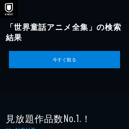
本文へスキップ
「世界童話アニメ全集」の検索
結果
今すぐ観る
見放題作品数
！
No.1
※