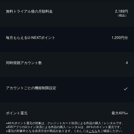
無料トライアル後の⽉額料金
2,189円
（税込）
毎⽉もらえるU-NEXTポイント
1,200円分
同時視聴アカウント数
4
アカウントごとの機能制限設定
ポイント還元
最⼤40%
※
※
40％ポイント還元の対象は、クレジットカード決済による作品の購入 / レンタルです。
※
iOSアプリのUコイン決済による作品の購入 / レンタルは、20％のポイント還元です。
※
還元の対象外となる決済方法や商品があります。くわしくは
こちら
をご確認ください。