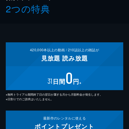
2つの特典
420,000
本以上の動画 /
210
誌以上の雑誌が
見放題
読み放題
0
31
日間
円
※
※無料トライアル期間終了日の翌日が属する月から月額料金が発生します。
※日割りでのご請求はいたしません。
最新作の
レンタルに使える
ポイント
プレゼント