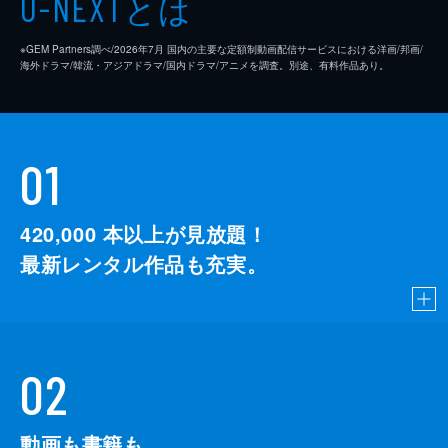
とは
U-NEXT
※GEM Partners調べ/2026年7⽉ 国内の主要な定額制動画配信サービスにおける洋画/邦画/
海外ドラマ/韓流・アジアドラマ/国内ドラマ/アニメを調査。別途、有料作品あり。
01
420,000
本以上が見放題！
最新レンタル作品も充実。
02
動画も書籍も