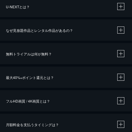
U-NEXTとは？
なぜ見放題作品とレンタル作品があるの？
無料トライアルは何が無料？
※
最大40%
ポイント還元とは？
※
※
作品によって必要なポイントが異なります。
フルHD画質 / 4K画質とは？
月額料金を支払うタイミングは？
※
40％ポイント還元の対象は、クレジットカード決済による作品の購入 / レンタルです。
※
iOSアプリのUコイン決済による作品の購入 / レンタルは、20％のポイント還元です。