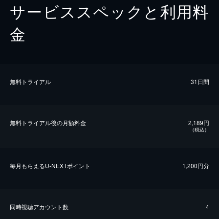
サービススペックと利用料
金
無料トライアル
31日間
無料トライアル後の⽉額料金
2,189円
（税込）
毎⽉もらえるU-NEXTポイント
1,200円分
同時視聴アカウント数
4