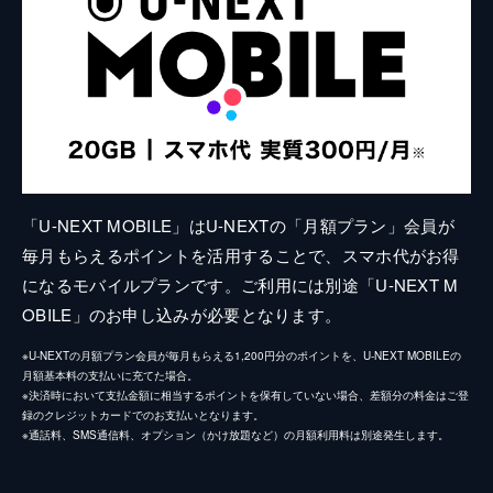
「U-NEXT MOBILE」はU-NEXTの「月額プラン」会員が
毎月もらえるポイントを活用することで、スマホ代がお得
になるモバイルプランです。ご利用には別途「U-NEXT M
OBILE」のお申し込みが必要となります。
※U-NEXTの月額プラン会員が毎月もらえる1,200円分のポイントを、U-NEXT MOBILEの
月額基本料の支払いに充てた場合。
※決済時において支払金額に相当するポイントを保有していない場合、差額分の料金はご登
録のクレジットカードでのお支払いとなります。
※通話料、SMS通信料、オプション（かけ放題など）の月額利用料は別途発生します。