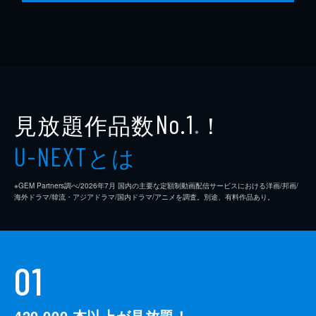
見放題作品数
！
No.1
※
とは
U-NEXT
※GEM Partners調べ/2026年7⽉ 国内の主要な定額制動画配信サービスにおける洋画/邦画/
海外ドラマ/韓流・アジアドラマ/国内ドラマ/アニメを調査。別途、有料作品あり。
01
420,000
本以上が見放題！