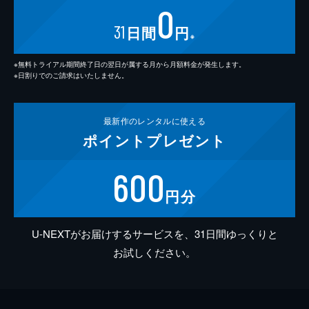
0
31
日間
円
※
※無料トライアル期間終了日の翌日が属する月から月額料金が発生します。
※日割りでのご請求はいたしません。
最新作の
レンタルに使える
ポイント
プレゼント
600
円分
U-NEXTがお届けするサービスを、31日間ゆっくりと
お試しください。