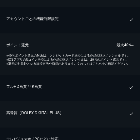
アカウントごとの機能制限設定
ポイント還元
最⼤40%
※
※
40％ポイント還元の対象は、クレジットカード決済による作品の購入 / レンタルです。
※
iOSアプリのUコイン決済による作品の購入 / レンタルは、20％のポイント還元です。
※
還元の対象外となる決済方法や商品があります。くわしくは
こちら
をご確認ください。
フルHD画質 / 4K画質
⾼⾳質（DOLBY DIGITAL PLUS）
テレビ / スマホ / PCなどに対応