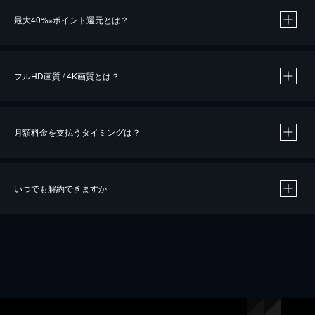
※
最大40%
ポイント還元とは？
※
※
作品によって必要なポイントが異なります。
フルHD画質 / 4K画質とは？
月額料金を支払うタイミングは？
※
40％ポイント還元の対象は、クレジットカード決済による作品の購入 / レンタルです。
※
iOSアプリのUコイン決済による作品の購入 / レンタルは、20％のポイント還元です。
※
還元の対象外となる決済方法や商品があります。くわしくは
こちら
をご確認ください。
いつでも解約できますか
こちら