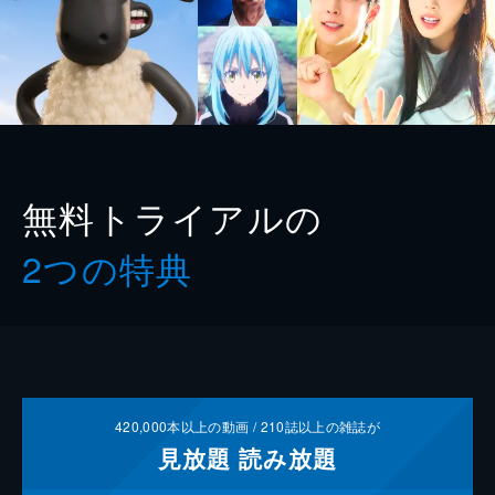
無料トライアルの
2つの特典
420,000
本以上の動画 /
210
誌以上の雑誌が
見放題
読み放題