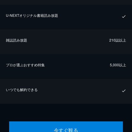
U-NEXTオリジナル書籍読み放題
雑誌読み放題
210誌以上
プロが選ぶおすすめ特集
5,000以上
いつでも解約できる
今すぐ観る