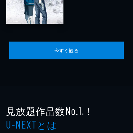
今すぐ観る
見放題作品数
！
No.1
※
とは
U-NEXT