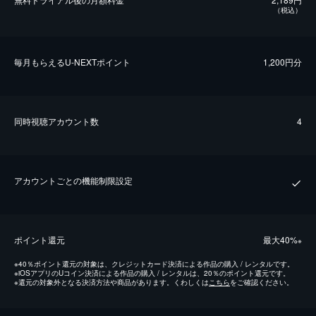
（税込）
毎⽉もらえるU-NEXTポイント
1,200円分
同時視聴アカウント数
4
アカウントごとの機能制限設定
ポイント還元
最⼤40%
※
※
40％ポイント還元の対象は、クレジットカード決済による作品の購入 / レンタルです。
※
iOSアプリのUコイン決済による作品の購入 / レンタルは、20％のポイント還元です。
※
還元の対象外となる決済方法や商品があります。くわしくは
こちら
をご確認ください。