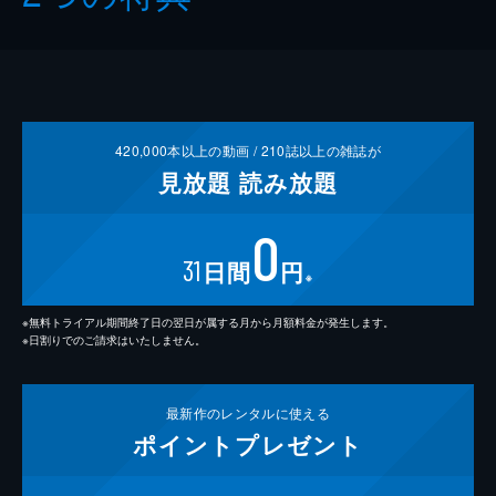
420,000
本以上の動画 /
210
誌以上の雑誌が
見放題
読み放題
0
31
日間
円
※
※無料トライアル期間終了日の翌日が属する月から月額料金が発生します。
※日割りでのご請求はいたしません。
最新作の
レンタルに使える
ポイント
プレゼント