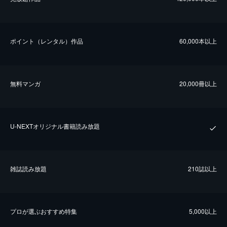
ポイント（レンタル）作品
60,000本以上
無料マンガ
20,000冊以上
U-NEXTオリジナル書籍読み放題
雑誌読み放題
210誌以上
プロが選ぶおすすめ特集
5,000以上