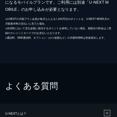
になるモバイルプランです。ご利用には別途「U-NEXT M
OBILE」のお申し込みが必要となります。
※U-NEXTの月額プラン会員が毎月もらえる1,200円分のポイントを、U-NEXT MOBILEの
月額基本料の支払いに充てた場合。
※決済時において支払金額に相当するポイントを保有していない場合、差額分の料金はご登
録のクレジットカードでのお支払いとなります。
※通話料、SMS通信料、オプション（かけ放題など）の月額利用料は別途発生します。
よくある質問
U-NEXTとは？