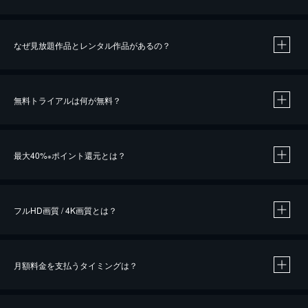
なぜ見放題作品とレンタル作品があるの？
無料トライアルは何が無料？
※
最大40%
ポイント還元とは？
※
※
作品によって必要なポイントが異なります。
フルHD画質 / 4K画質とは？
月額料金を支払うタイミングは？
※
40％ポイント還元の対象は、クレジットカード決済による作品の購入 / レンタルです。
※
iOSアプリのUコイン決済による作品の購入 / レンタルは、20％のポイント還元です。
※
還元の対象外となる決済方法や商品があります。くわしくは
こちら
をご確認ください。