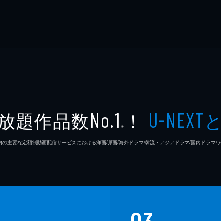
放題作品数
！
No.1
U-NEXT
※
26年7⽉ 国内の主要な定額制動画配信サービスにおける洋画/邦画/海外ドラマ/韓流・アジアドラマ/国内ドラ
03