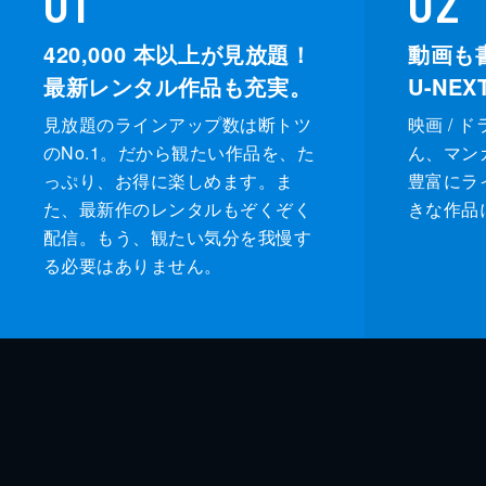
420,000
本以上が見放題！
動画も
最新レンタル作品も充実。
U-NE
見放題のラインアップ数は断トツ
映画 / 
のNo.1。だから観たい作品を、た
ん、マンガ 
っぷり、お得に楽しめます。ま
豊富にラ
た、最新作のレンタルもぞくぞく
きな作品
配信。もう、観たい気分を我慢す
る必要はありません。