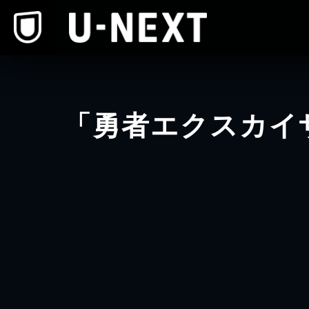
本文へスキップ
「勇者エクスカイ