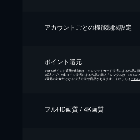
アカウントごとの機能制限設定
ポイント還元
※
40％ポイント還元の対象は、クレジットカード決済による作品の購入
※
iOSアプリのUコイン決済による作品の購入 / レンタルは、20％
※
還元の対象外となる決済方法や商品があります。くわしくは
こちら
フルHD画質 / 4K画質