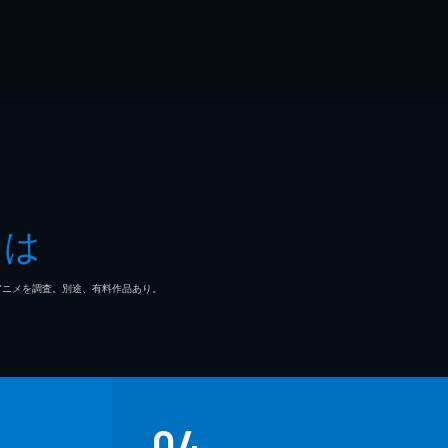
とは
マ/アニメを調査。別途、有料作品あり。
04