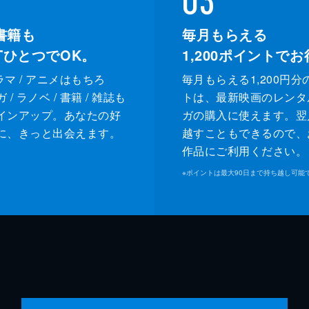
書籍も
毎月もらえる
XTひとつでOK。
1,200
ポイントでお
ドラマ / アニメはもちろ
毎月もらえる1,200円分
/ ラノベ / 書籍 / 雑誌も
トは、最新映画のレンタ
インアップ。あなたの好
ガの購入に使えます。翌
に、きっと出会えます。
越すこともできるので、
作品にご利用ください。
※
ポイントは最大90日まで持ち越し可能