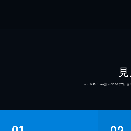
見
※GEM Partners調べ/20
01
02