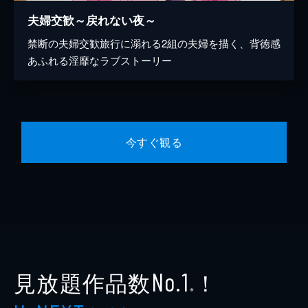
夫婦交歓～戻れない夜～
禁断の夫婦交歓旅行に溺れる2組の夫婦を描く、背徳感
あふれる淫靡なラブストーリー
今すぐ観る
見放題作品数
！
No.1
※