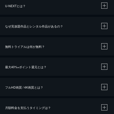
U-NEXTとは？
なぜ見放題作品とレンタル作品があるの？
無料トライアルは何が無料？
※
最大40%
ポイント還元とは？
※
※
作品によって必要なポイントが異なります。
フルHD画質 / 4K画質とは？
月額料金を支払うタイミングは？
※
40％ポイント還元の対象は、クレジットカード決済による作品の購入 / レンタルです。
※
iOSアプリのUコイン決済による作品の購入 / レンタルは、20％のポイント還元です。