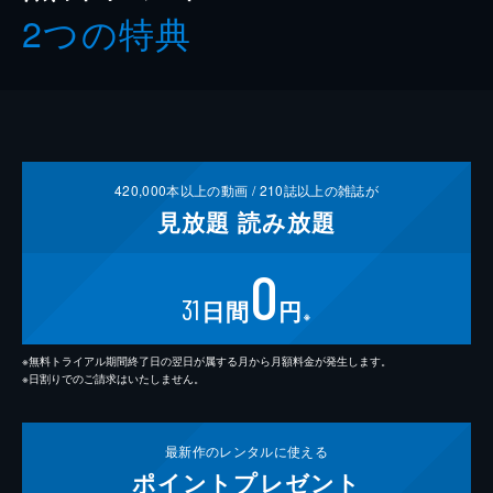
2つの特典
420,000
本以上の動画 /
210
誌以上の雑誌が
見放題
読み放題
0
31
日間
円
※
※無料トライアル期間終了日の翌日が属する月から月額料金が発生します。
※日割りでのご請求はいたしません。
最新作の
レンタルに使える
ポイント
プレゼント