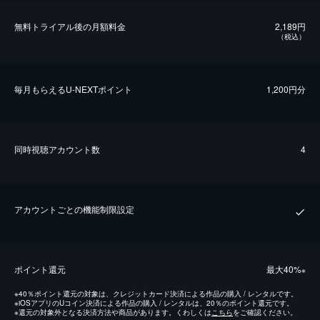
無料トライアル後の⽉額料金
2,189円
（税込）
毎⽉もらえるU-NEXTポイント
1,200円分
同時視聴アカウント数
4
アカウントごとの機能制限設定
ポイント還元
最⼤40%
※
※
40％ポイント還元の対象は、クレジットカード決済による作品の購入 / レンタルです。
※
iOSアプリのUコイン決済による作品の購入 / レンタルは、20％のポイント還元です。
※
還元の対象外となる決済方法や商品があります。くわしくは
こちら
をご確認ください。