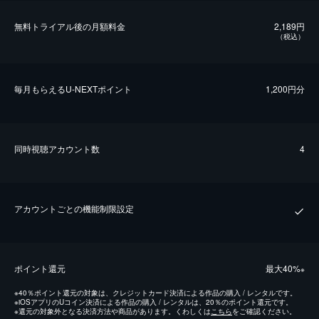
無料トライアル後の⽉額料金
2,189円
（税込）
毎⽉もらえるU-NEXTポイント
1,200円分
同時視聴アカウント数
4
アカウントごとの機能制限設定
ポイント還元
最⼤40%
※
※
40％ポイント還元の対象は、クレジットカード決済による作品の購入 / レンタルです。
※
iOSアプリのUコイン決済による作品の購入 / レンタルは、20％のポイント還元です。
※
還元の対象外となる決済方法や商品があります。くわしくは
こちら
をご確認ください。