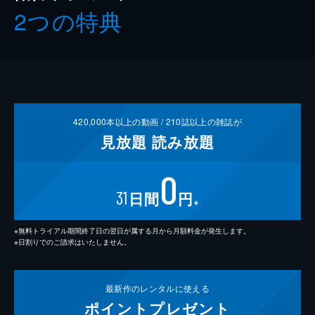
2つの特典
420,000
本以上の動画 /
210
誌以上の雑誌が
見放題
読み放題
0
31
日間
円
※
※無料トライアル期間終了日の翌日が属する月から月額料金が発生します。
※日割りでのご請求はいたしません。
最新作の
レンタルに使える
ポイント
プレゼント