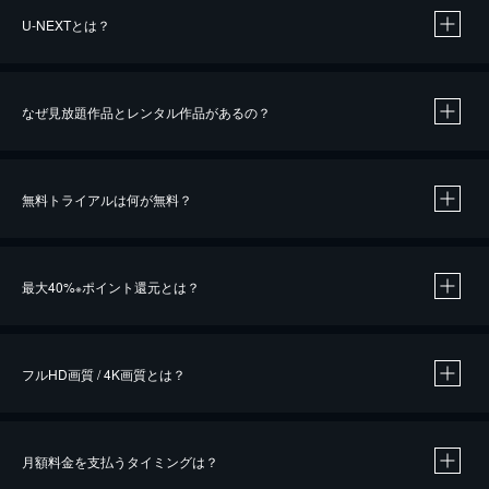
U-NEXTとは？
なぜ見放題作品とレンタル作品があるの？
無料トライアルは何が無料？
※
最大40%
ポイント還元とは？
※
※
作品によって必要なポイントが異なります。
フルHD画質 / 4K画質とは？
月額料金を支払うタイミングは？
※
40％ポイント還元の対象は、クレジットカード決済による作品の購入 / レンタルです。
※
iOSアプリのUコイン決済による作品の購入 / レンタルは、20％のポイント還元です。