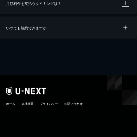
月額料金を支払うタイミングは？
※
40％ポイント還元の対象は、クレジットカード決済による作品の購入 / レンタルです。
※
iOSアプリのUコイン決済による作品の購入 / レンタルは、20％のポイント還元です。
※
還元の対象外となる決済方法や商品があります。くわしくは
こちら
をご確認ください。
いつでも解約できますか
こちら
ホーム
会社概要
プライバシー
お問い合わせ