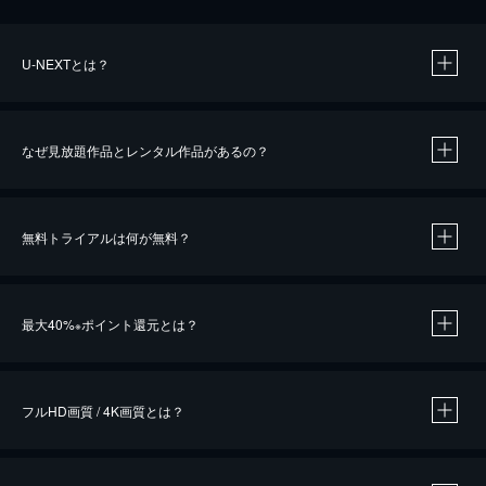
U-NEXTとは？
なぜ見放題作品とレンタル作品があるの？
無料トライアルは何が無料？
※
最大40%
ポイント還元とは？
※
※
作品によって必要なポイントが異なります。
フルHD画質 / 4K画質とは？