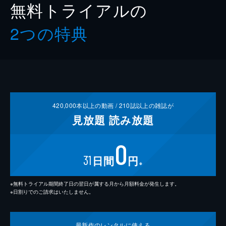
無料トライアルの
2つの特典
420,000
本以上の動画 /
210
誌以上の雑誌が
見放題
読み放題
0
31
日間
円
※
※無料トライアル期間終了日の翌日が属する月から月額料金が発生します。
※日割りでのご請求はいたしません。
最新作の
レンタルに使える