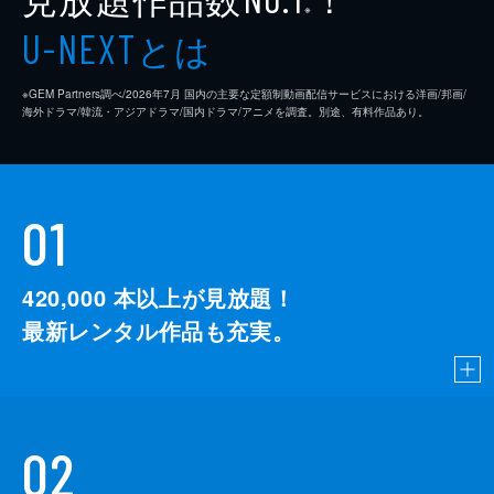
※
とは
U-NEXT
※GEM Partners調べ/2026年7⽉ 国内の主要な定額制動画配信サービスにおける洋画/邦画/
海外ドラマ/韓流・アジアドラマ/国内ドラマ/アニメを調査。別途、有料作品あり。
01
420,000
本以上が見放題！
最新レンタル作品も充実。
02