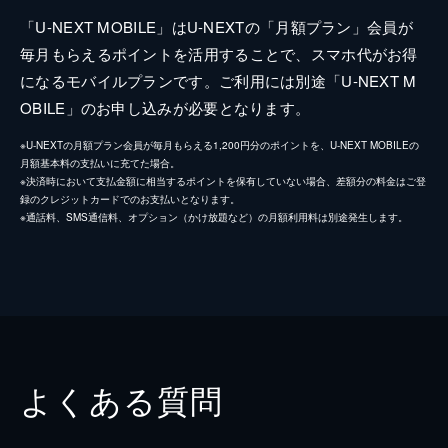
「U-NEXT MOBILE」はU-NEXTの「月額プラン」会員が
毎月もらえるポイントを活用することで、スマホ代がお得
になるモバイルプランです。ご利用には別途「U-NEXT M
OBILE」のお申し込みが必要となります。
※U-NEXTの月額プラン会員が毎月もらえる1,200円分のポイントを、U-NEXT MOBILEの
月額基本料の支払いに充てた場合。
※決済時において支払金額に相当するポイントを保有していない場合、差額分の料金はご登
録のクレジットカードでのお支払いとなります。
※通話料、SMS通信料、オプション（かけ放題など）の月額利用料は別途発生します。
よくある質問