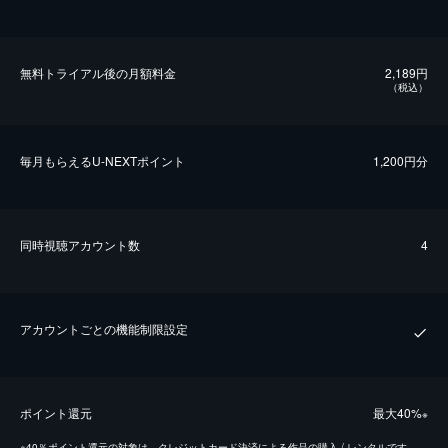
無料トライアル後の⽉額料金
2,189円
（税込）
毎⽉もらえるU-NEXTポイント
1,200円分
同時視聴アカウント数
4
アカウントごとの機能制限設定
ポイント還元
最⼤40%
※
※
40％ポイント還元の対象は、クレジットカード決済による作品の購入 / レンタルです。