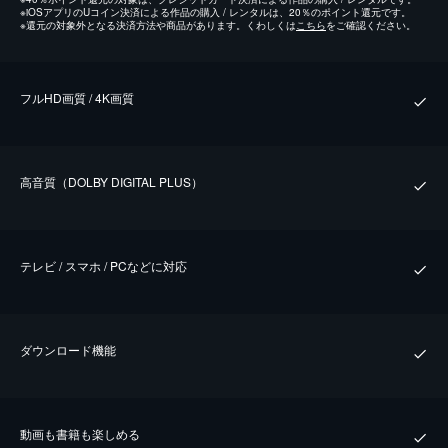
※
iOSアプリのUコイン決済による作品の購入 / レンタルは、20％のポイント還元です。
※
還元の対象外となる決済方法や商品があります。くわしくは
こちら
をご確認ください。
フルHD画質 / 4K画質
⾼⾳質（DOLBY DIGITAL PLUS）
テレビ / スマホ / PCなどに対応
ダウンロード機能
動画も書籍も楽しめる