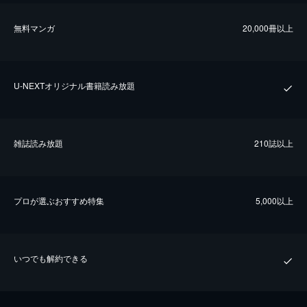
無料マンガ
20,000冊以上
U-NEXTオリジナル書籍読み放題
雑誌読み放題
210誌以上
プロが選ぶおすすめ特集
5,000以上
いつでも解約できる