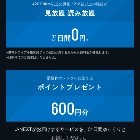
420,000
本以上の動画 /
210
誌以上の雑誌が
見放題
読み放題
0
31
日間
円
※
※無料トライアル期間終了日の翌日が属する月から月額料金が発生します。
※日割りでのご請求はいたしません。
最新作の
レンタルに使える
ポイント
プレゼント
600
円分
U-NEXTがお届けするサービスを、31日間ゆっくりと
お試しください。