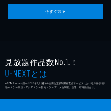
今すぐ観る
見放題作品数
！
No.1
※
とは
U-NEXT
※GEM Partners調べ/2026年7⽉ 国内の主要な定額制動画配信サービスにおける洋画/邦画/
海外ドラマ/韓流・アジアドラマ/国内ドラマ/アニメを調査。別途、有料作品あり。