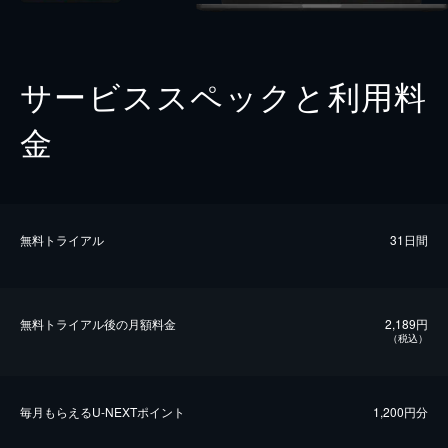
サービススペックと利用料
金
無料トライアル
31日間
無料トライアル後の⽉額料金
2,189円
（税込）
毎⽉もらえるU-NEXTポイント
1,200円分