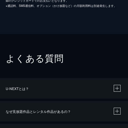
録のクレジットカードでのお支払いとなります。
※通話料、SMS通信料、オプション（かけ放題など）の月額利用料は別途発生します。
よくある質問
U-NEXTとは？
なぜ見放題作品とレンタル作品があるの？