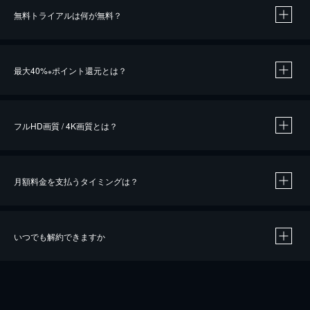
無料トライアルは何が無料？
※
最大40%
ポイント還元とは？
※
※
作品によって必要なポイントが異なります。
フルHD画質 / 4K画質とは？
月額料金を支払うタイミングは？
※
40％ポイント還元の対象は、クレジットカード決済による作品の購入 / レンタルです。
※
iOSアプリのUコイン決済による作品の購入 / レンタルは、20％のポイント還元です。
※
還元の対象外となる決済方法や商品があります。くわしくは
こちら
をご確認ください。
いつでも解約できますか