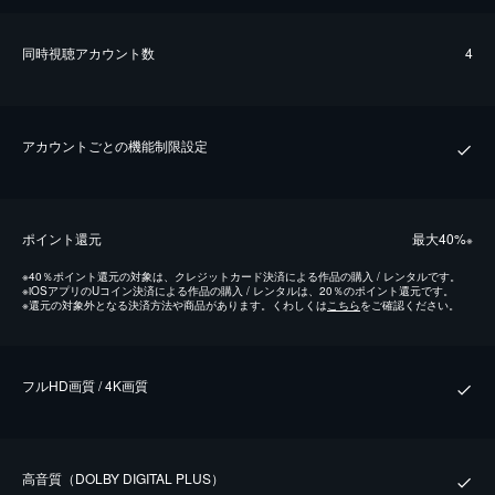
同時視聴アカウント数
4
アカウントごとの機能制限設定
ポイント還元
最⼤40%
※
※
40％ポイント還元の対象は、クレジットカード決済による作品の購入 / レンタルです。
※
iOSアプリのUコイン決済による作品の購入 / レンタルは、20％のポイント還元です。
※
還元の対象外となる決済方法や商品があります。くわしくは
こちら
をご確認ください。
フルHD画質 / 4K画質
⾼⾳質（DOLBY DIGITAL PLUS）