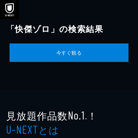
本文へスキップ
「快傑ゾロ」の検索結果
今すぐ観る
見放題作品数
！
No.1
※
とは
U-NEXT