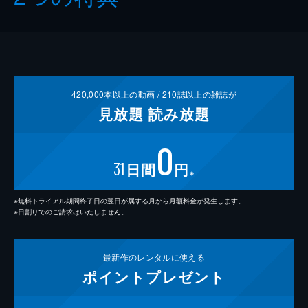
420,000
本以上の動画 /
210
誌以上の雑誌が
見放題
読み放題
0
31
日間
円
※
※無料トライアル期間終了日の翌日が属する月から月額料金が発生します。
※日割りでのご請求はいたしません。
最新作の
レンタルに使える
ポイント
プレゼント