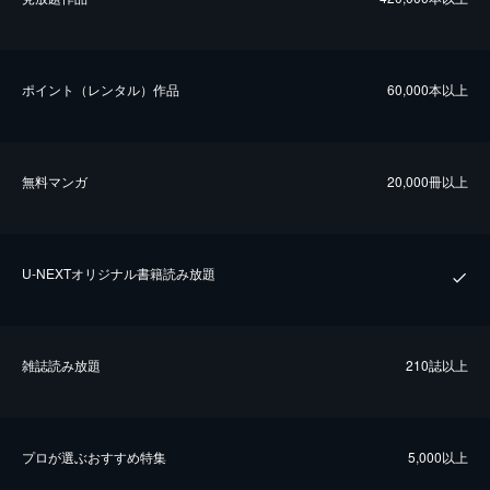
ポイント（レンタル）作品
60,000本以上
無料マンガ
20,000冊以上
U-NEXTオリジナル書籍読み放題
雑誌読み放題
210誌以上
プロが選ぶおすすめ特集
5,000以上