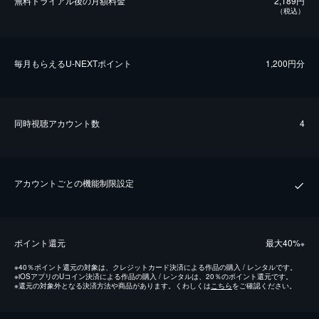
無料トライアル後の⽉額料金
2,189円
（税込）
毎⽉もらえるU-NEXTポイント
1,200円分
同時視聴アカウント数
4
アカウントごとの機能制限設定
ポイント還元
最⼤40%
※
※
40％ポイント還元の対象は、クレジットカード決済による作品の購入 / レンタルです。
※
iOSアプリのUコイン決済による作品の購入 / レンタルは、20％のポイント還元です。
※
還元の対象外となる決済方法や商品があります。くわしくは
こちら
をご確認ください。