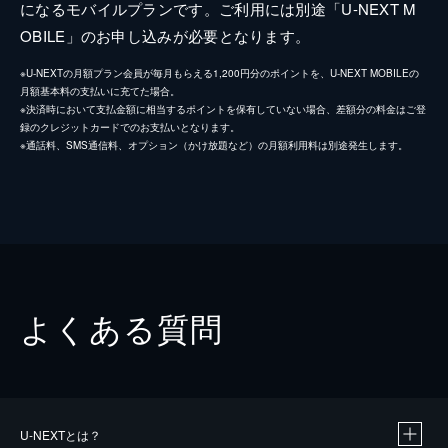
になるモバイルプランです。ご利用には別途「U-NEXT M
OBILE」のお申し込みが必要となります。
※U-NEXTの月額プラン会員が毎月もらえる1,200円分のポイントを、U-NEXT MOBILEの
月額基本料の支払いに充てた場合。
※決済時において支払金額に相当するポイントを保有していない場合、差額分の料金はご登
録のクレジットカードでのお支払いとなります。
※通話料、SMS通信料、オプション（かけ放題など）の月額利用料は別途発生します。
よくある質問
U-NEXTとは？