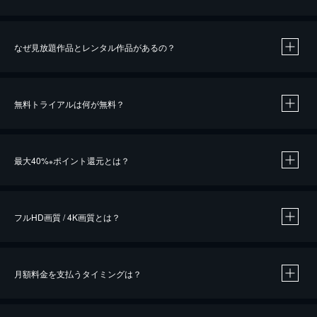
なぜ見放題作品とレンタル作品があるの？
無料トライアルは何が無料？
※
最大40%
ポイント還元とは？
※
※
作品によって必要なポイントが異なります。
フルHD画質 / 4K画質とは？
月額料金を支払うタイミングは？
※
40％ポイント還元の対象は、クレジットカード決済による作品の購入 / レンタルです。
※
iOSアプリのUコイン決済による作品の購入 / レンタルは、20％のポイント還元です。
※
還元の対象外となる決済方法や商品があります。くわしくは
こちら
をご確認ください。