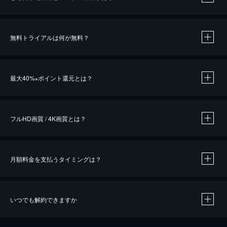
無料トライアルは何が無料？
※
最大40%
ポイント還元とは？
※
※
作品によって必要なポイントが異なります。
フルHD画質 / 4K画質とは？
月額料金を支払うタイミングは？
※
40％ポイント還元の対象は、クレジットカード決済による作品の購入 / レンタルです。
※
iOSアプリのUコイン決済による作品の購入 / レンタルは、20％のポイント還元です。
※
還元の対象外となる決済方法や商品があります。くわしくは
こちら
をご確認ください。
いつでも解約できますか