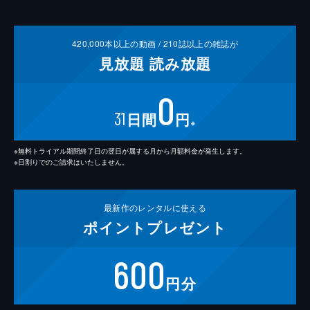
420,000
本以上の動画 /
210
誌以上の雑誌が
見放題
読み放題
0
31
日間
円
※
※無料トライアル期間終了日の翌日が属する月から月額料金が発生します。
※日割りでのご請求はいたしません。
最新作の
レンタルに使える
ポイント
プレゼント
600
円分