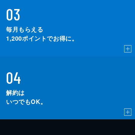
03
毎月もらえる
1,200
ポイントでお得に。
04
解約は
いつでもOK。