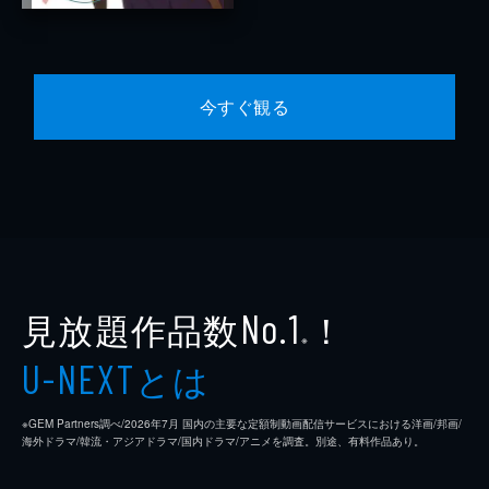
今すぐ観る
見放題作品数
！
No.1
※
とは
U-NEXT
※GEM Partners調べ/2026年7⽉ 国内の主要な定額制動画配信サービスにおける洋画/邦画/
海外ドラマ/韓流・アジアドラマ/国内ドラマ/アニメを調査。別途、有料作品あり。