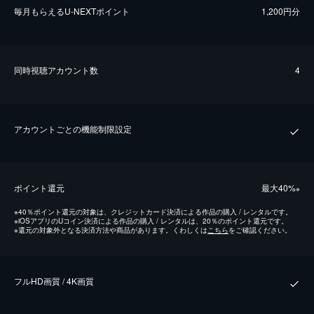
毎⽉もらえるU-NEXTポイント
1,200円分
同時視聴アカウント数
4
アカウントごとの機能制限設定
ポイント還元
最⼤40%
※
※
40％ポイント還元の対象は、クレジットカード決済による作品の購入 / レンタルです。
※
iOSアプリのUコイン決済による作品の購入 / レンタルは、20％のポイント還元です。
※
還元の対象外となる決済方法や商品があります。くわしくは
こちら
をご確認ください。
フルHD画質 / 4K画質