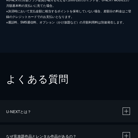
※U-NEXTの月額プラン会員が毎月もらえる1,200円分のポイントを、U-NEXT MOBILEの
月額基本料の支払いに充てた場合。
※決済時において支払金額に相当するポイントを保有していない場合、差額分の料金はご登
録のクレジットカードでのお支払いとなります。
※通話料、SMS通信料、オプション（かけ放題など）の月額利用料は別途発生します。
よくある質問
U-NEXTとは？
なぜ見放題作品とレンタル作品があるの？