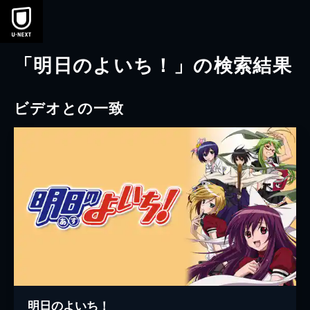
本文へスキップ
「明日のよいち！」の検索結果
ビデオとの一致
明日のよいち！