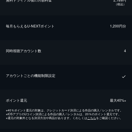
（税込）
毎⽉もらえるU-NEXTポイント
1,200円分
同時視聴アカウント数
4
アカウントごとの機能制限設定
ポイント還元
最⼤40%
※
※
40％ポイント還元の対象は、クレジットカード決済による作品の購入 / レンタルです。
※
iOSアプリのUコイン決済による作品の購入 / レンタルは、20％のポイント還元です。
※
還元の対象外となる決済方法や商品があります。くわしくは
こちら
をご確認ください。