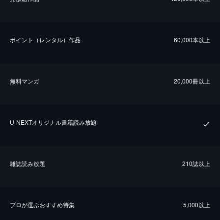
ポイント（レンタル）作品
60,000本以上
無料マンガ
20,000冊以上
U-NEXTオリジナル書籍読み放題
雑誌読み放題
210誌以上
プロが選ぶおすすめ特集
5,000以上