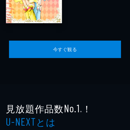
今すぐ観る
見放題作品数
！
No.1
※
とは
U-NEXT