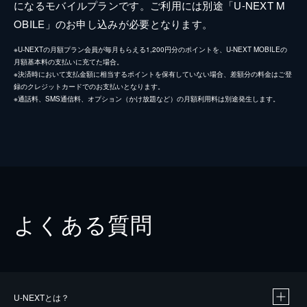
になるモバイルプランです。ご利用には別途「U-NEXT M
OBILE」のお申し込みが必要となります。
※U-NEXTの月額プラン会員が毎月もらえる1,200円分のポイントを、U-NEXT MOBILEの
月額基本料の支払いに充てた場合。
※決済時において支払金額に相当するポイントを保有していない場合、差額分の料金はご登
録のクレジットカードでのお支払いとなります。
※通話料、SMS通信料、オプション（かけ放題など）の月額利用料は別途発生します。
よくある質問
U-NEXTとは？