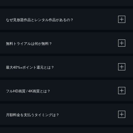
なぜ見放題作品とレンタル作品があるの？
無料トライアルは何が無料？
※
最大40%
ポイント還元とは？
※
※
作品によって必要なポイントが異なります。
フルHD画質 / 4K画質とは？
月額料金を支払うタイミングは？
※
40％ポイント還元の対象は、クレジットカード決済による作品の購入 / レンタルです。
※
iOSアプリのUコイン決済による作品の購入 / レンタルは、20％のポイント還元です。
※
還元の対象外となる決済方法や商品があります。くわしくは
こちら
をご確認ください。