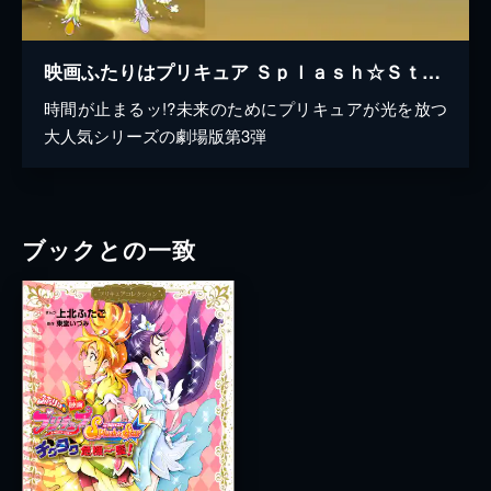
映画ふたりはプリキュア Ｓｐｌａｓｈ☆Ｓｔａｒ チクタク危機一髪！
時間が止まるッ!?未来のためにプリキュアが光を放つ
大人気シリーズの劇場版第3弾
ブックとの一致