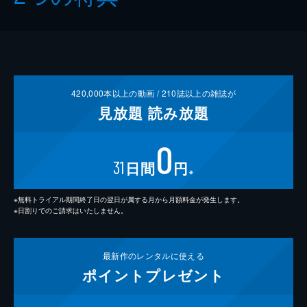
420,000
本以上の動画 /
210
誌以上の雑誌が
見放題
読み放題
0
31
日間
円
※
※無料トライアル期間終了日の翌日が属する月から月額料金が発生します。
※日割りでのご請求はいたしません。
最新作の
レンタルに使える
ポイント
プレゼント