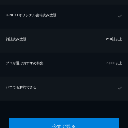
U-NEXTオリジナル書籍読み放題
雑誌読み放題
210誌以上
プロが選ぶおすすめ特集
5,000以上
いつでも解約できる
今すぐ観る