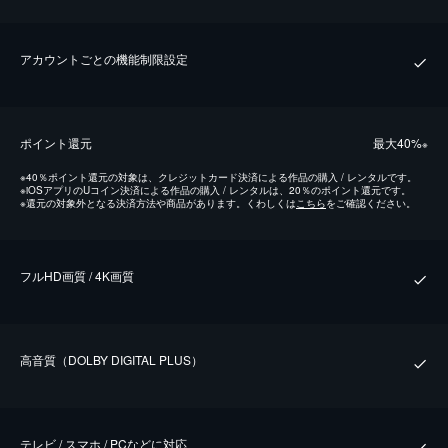
アカウントごとの機能制限設定
ポイント還元
最⼤40%
※
※
40％ポイント還元の対象は、クレジットカード決済による作品の購入 / レンタルです。
※
iOSアプリのUコイン決済による作品の購入 / レンタルは、20％のポイント還元です。
※
還元の対象外となる決済方法や商品があります。くわしくは
こちら
をご確認ください。
フルHD画質 / 4K画質
⾼⾳質（DOLBY DIGITAL PLUS）
テレビ / スマホ / PCなどに対応