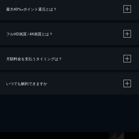
※
最大40%
ポイント還元とは？
※
※
作品によって必要なポイントが異なります。
フルHD画質 / 4K画質とは？
月額料金を支払うタイミングは？
※
40％ポイント還元の対象は、クレジットカード決済による作品の購入 / レンタルです。
※
iOSアプリのUコイン決済による作品の購入 / レンタルは、20％のポイント還元です。
※
還元の対象外となる決済方法や商品があります。くわしくは
こちら
をご確認ください。
いつでも解約できますか
こちら