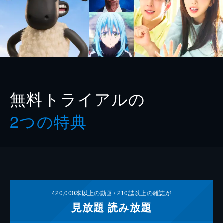
無料トライアルの
2つの特典
420,000
本以上の動画 /
210
誌以上の雑誌が
見放題
読み放題