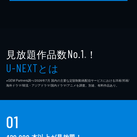
見放題作品数
！
No.1
※
とは
U-NEXT
※GEM Partners調べ/2026年7⽉ 国内の主要な定額制動画配信サービスにおける洋画/邦画/
海外ドラマ/韓流・アジアドラマ/国内ドラマ/アニメを調査。別途、有料作品あり。
01
420,000
本以上が見放題！