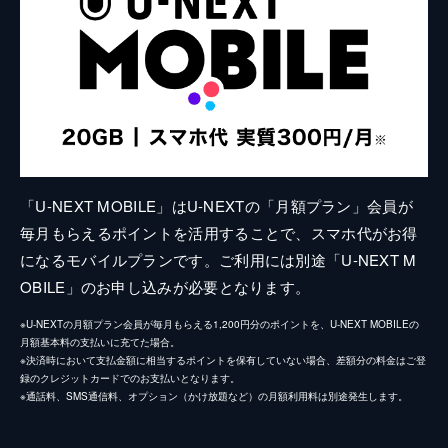
「U-NEXT MOBILE」はU-NEXTの「月額プラン」会員が
毎月もらえるポイントを活用することで、スマホ代がお得
になるモバイルプランです。ご利用には別途「U-NEXT M
OBILE」のお申し込みが必要となります。
※U-NEXTの月額プラン会員が毎月もらえる1,200円分のポイントを、U-NEXT MOBILEの
月額基本料の支払いに充てた場合。
※決済時において支払金額に相当するポイントを保有していない場合、差額分の料金はご登
録のクレジットカードでのお支払いとなります。
※通話料、SMS通信料、オプション（かけ放題など）の月額利用料は別途発生します。