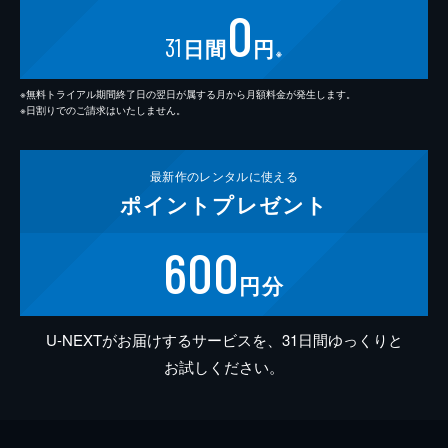
0
31
日間
円
※
※無料トライアル期間終了日の翌日が属する月から月額料金が発生します。
※日割りでのご請求はいたしません。
最新作の
レンタルに使える
ポイント
プレゼント
600
円分
U-NEXTがお届けするサービスを、31日間ゆっくりと
お試しください。