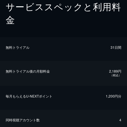
サービススペックと利用料
金
無料トライアル
31日間
無料トライアル後の⽉額料金
2,189円
（税込）
毎⽉もらえるU-NEXTポイント
1,200円分
同時視聴アカウント数
4