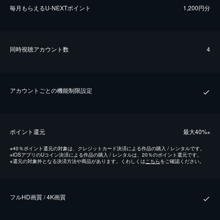
毎⽉もらえるU-NEXTポイント
1,200円分
同時視聴アカウント数
4
アカウントごとの機能制限設定
ポイント還元
最⼤40%
※
※
40％ポイント還元の対象は、クレジットカード決済による作品の購入 / レンタルです。
※
iOSアプリのUコイン決済による作品の購入 / レンタルは、20％のポイント還元です。
※
還元の対象外となる決済方法や商品があります。くわしくは
こちら
をご確認ください。
フルHD画質 / 4K画質