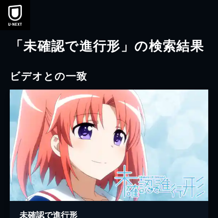
本文へスキップ
「未確認で進行形」の検索結果
ビデオとの一致
未確認で進行形