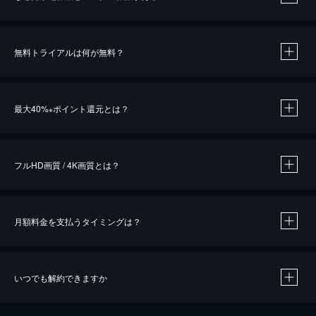
無料トライアルは何が無料？
※
最大40%
ポイント還元とは？
※
※
作品によって必要なポイントが異なります。
フルHD画質 / 4K画質とは？
月額料金を支払うタイミングは？
※
40％ポイント還元の対象は、クレジットカード決済による作品の購入 / レンタルです。
※
iOSアプリのUコイン決済による作品の購入 / レンタルは、20％のポイント還元です。
※
還元の対象外となる決済方法や商品があります。くわしくは
こちら
をご確認ください。
いつでも解約できますか