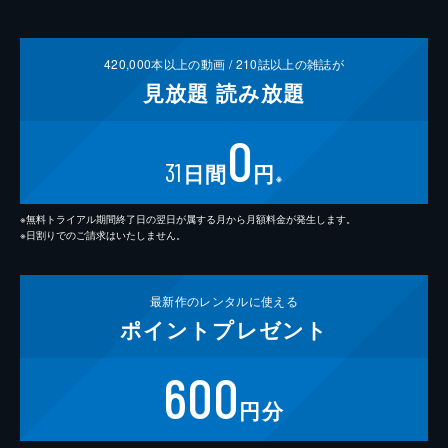
420,000
本以上の動画 /
210
誌以上の雑誌が
見放題
読み放題
0
31
日間
円
※
※無料トライアル期間終了日の翌日が属する月から月額料金が発生します。
※日割りでのご請求はいたしません。
最新作の
レンタルに使える
ポイント
プレゼント
600
円分