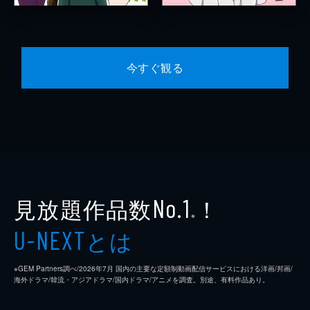
今すぐ観る
見放題作品数
！
No.1
※
とは
U-NEXT
※GEM Partners調べ/2026年7⽉ 国内の主要な定額制動画配信サービスにおける洋画/邦画/
海外ドラマ/韓流・アジアドラマ/国内ドラマ/アニメを調査。別途、有料作品あり。