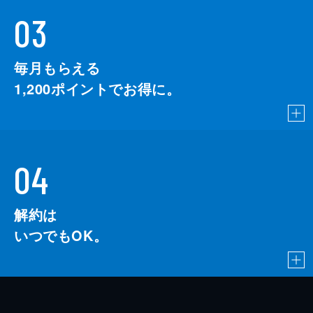
03
毎月もらえる
1,200
ポイントでお得に。
04
解約は
いつでもOK。