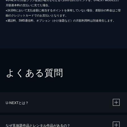
※U-NEXTの月額プラン会員が毎月もらえる1,200円分のポイントを、U-NEXT MOBILEの
月額基本料の支払いに充てた場合。
※決済時において支払金額に相当するポイントを保有していない場合、差額分の料金はご登
録のクレジットカードでのお支払いとなります。
※通話料、SMS通信料、オプション（かけ放題など）の月額利用料は別途発生します。
よくある質問
U-NEXTとは？
なぜ見放題作品とレンタル作品があるの？