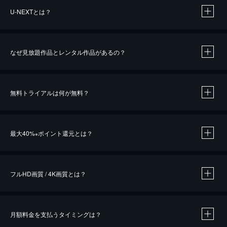
U-NEXTとは？
なぜ見放題作品とレンタル作品があるの？
無料トライアルは何が無料？
※
最大40%
ポイント還元とは？
※
※
作品によって必要なポイントが異なります。
フルHD画質 / 4K画質とは？
月額料金を支払うタイミングは？
※
40％ポイント還元の対象は、クレジットカード決済による作品の購入 / レンタルです。
※
iOSアプリのUコイン決済による作品の購入 / レンタルは、20％のポイント還元です。