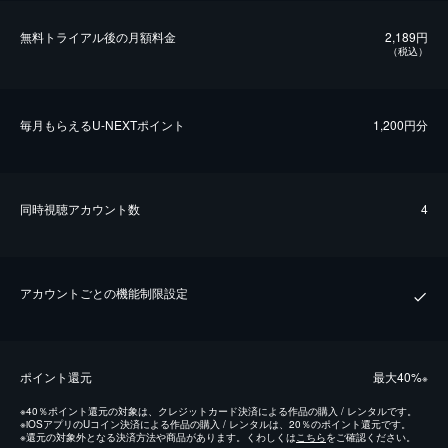
無料トライアル後の⽉額料金
2,189円
（税込）
毎⽉もらえるU-NEXTポイント
1,200円分
同時視聴アカウント数
4
アカウントごとの機能制限設定
ポイント還元
最⼤40%
※
※
40％ポイント還元の対象は、クレジットカード決済による作品の購入 / レンタルです。
※
iOSアプリのUコイン決済による作品の購入 / レンタルは、20％のポイント還元です。
※
還元の対象外となる決済方法や商品があります。くわしくは
こちら
をご確認ください。