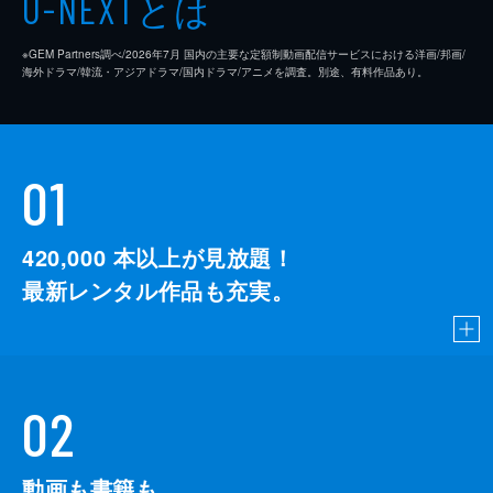
とは
U-NEXT
※GEM Partners調べ/2026年7⽉ 国内の主要な定額制動画配信サービスにおける洋画/邦画/
海外ドラマ/韓流・アジアドラマ/国内ドラマ/アニメを調査。別途、有料作品あり。
01
420,000
本以上が見放題！
最新レンタル作品も充実。
02
動画も書籍も