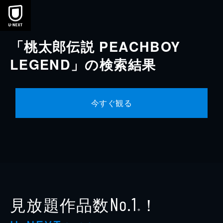
本文へスキップ
「桃太郎伝説 PEACHBOY
LEGEND」の検索結果
今すぐ観る
見放題作品数
！
No.1
※