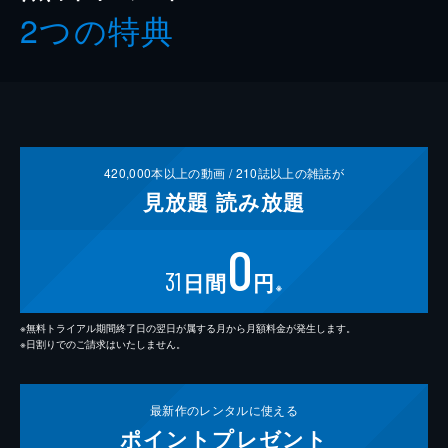
2つの特典
420,000
本以上の動画 /
210
誌以上の雑誌が
見放題
読み放題
0
31
日間
円
※
※無料トライアル期間終了日の翌日が属する月から月額料金が発生します。
※日割りでのご請求はいたしません。
最新作の
レンタルに使える
ポイント
プレゼント