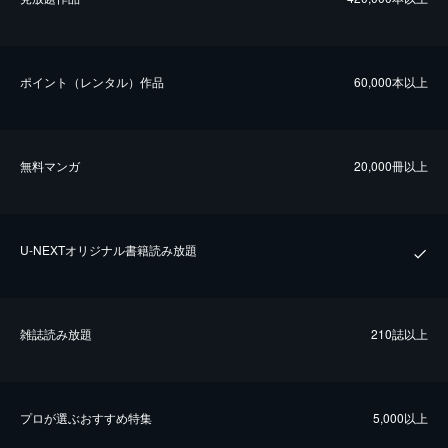
ポイント（レンタル）作品
60,000本以上
無料マンガ
20,000冊以上
U-NEXTオリジナル書籍読み放題
雑誌読み放題
210誌以上
プロが選ぶおすすめ特集
5,000以上