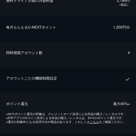
無料トライアル後の⽉額料金
2,189円
（税込）
毎⽉もらえるU-NEXTポイント
1,200円分
同時視聴アカウント数
4
アカウントごとの機能制限設定
ポイント還元
最⼤40%
※
※
40％ポイント還元の対象は、クレジットカード決済による作品の購入 / レンタルです。
※
iOSアプリのUコイン決済による作品の購入 / レンタルは、20％のポイント還元です。
※
還元の対象外となる決済方法や商品があります。くわしくは
こちら
をご確認ください。