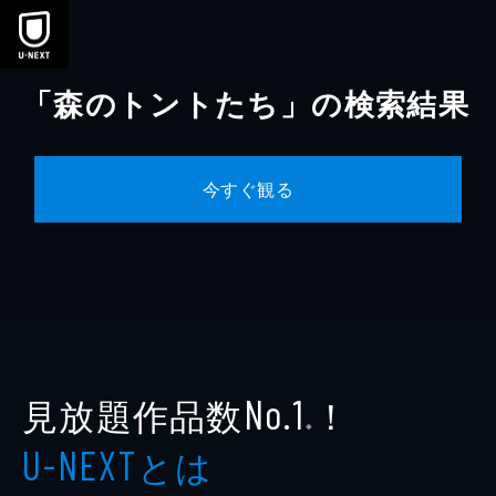
本文へスキップ
「森のトントたち」の検索結果
今すぐ観る
見放題作品数
！
No.1
※
とは
U-NEXT