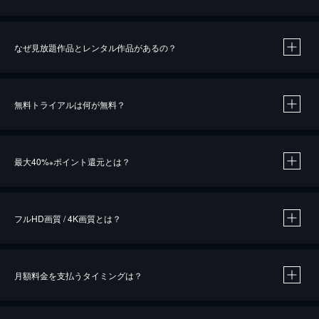
なぜ見放題作品とレンタル作品があるの？
無料トライアルは何が無料？
※
最大40%
ポイント還元とは？
※
※
作品によって必要なポイントが異なります。
フルHD画質 / 4K画質とは？
月額料金を支払うタイミングは？
※
40％ポイント還元の対象は、クレジットカード決済による作品の購入 / レンタルです。
※
iOSアプリのUコイン決済による作品の購入 / レンタルは、20％のポイント還元です。
※
還元の対象外となる決済方法や商品があります。くわしくは
こちら
をご確認ください。