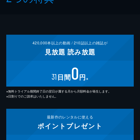
420,000
本以上の動画 /
210
誌以上の雑誌が
見放題
読み放題
0
31
日間
円
※
※無料トライアル期間終了日の翌日が属する月から月額料金が発生します。
※日割りでのご請求はいたしません。
最新作の
レンタルに使える
ポイント
プレゼント