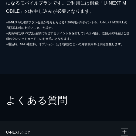
になるモバイルプランです。ご利用には別途「U-NEXT M
OBILE」のお申し込みが必要となります。
※U-NEXTの月額プラン会員が毎月もらえる1,200円分のポイントを、U-NEXT MOBILEの
月額基本料の支払いに充てた場合。
※決済時において支払金額に相当するポイントを保有していない場合、差額分の料金はご登
録のクレジットカードでのお支払いとなります。
※通話料、SMS通信料、オプション（かけ放題など）の月額利用料は別途発生します。
よくある質問
U-NEXTとは？