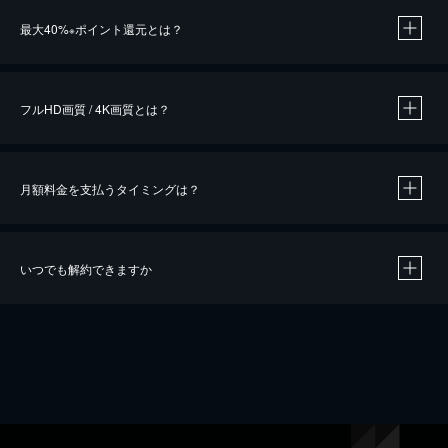
※
最大40%
ポイント還元とは？
※
※
作品によって必要なポイントが異なります。
フルHD画質 / 4K画質とは？
月額料金を支払うタイミングは？
※
40％ポイント還元の対象は、クレジットカード決済による作品の購入 / レンタルです。
※
iOSアプリのUコイン決済による作品の購入 / レンタルは、20％のポイント還元です。
※
還元の対象外となる決済方法や商品があります。くわしくは
こちら
をご確認ください。
いつでも解約できますか
こちら