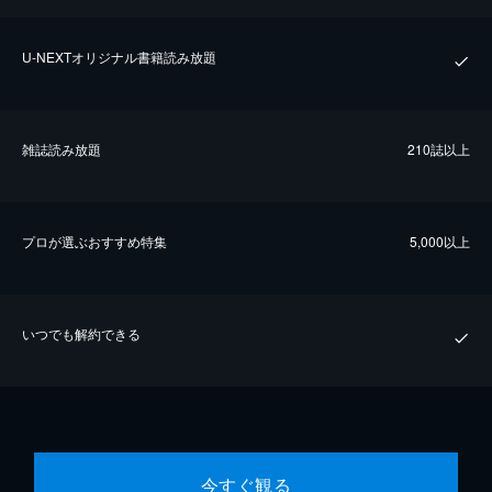
U-NEXTオリジナル書籍読み放題
雑誌読み放題
210誌以上
プロが選ぶおすすめ特集
5,000以上
いつでも解約できる
今すぐ観る