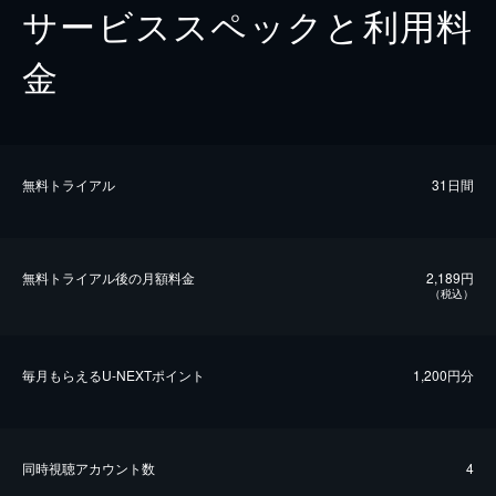
サービススペックと利用料
金
無料トライアル
31日間
無料トライアル後の⽉額料金
2,189円
（税込）
毎⽉もらえるU-NEXTポイント
1,200円分
同時視聴アカウント数
4