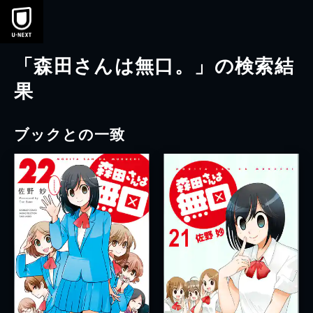
本文へスキップ
「森田さんは無口。」の検索結
果
ブックとの一致