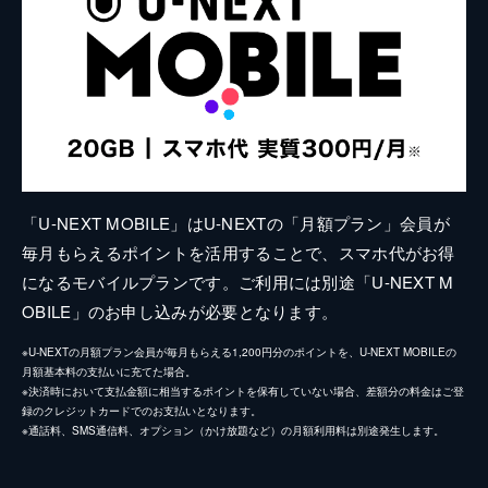
「U-NEXT MOBILE」はU-NEXTの「月額プラン」会員が
毎月もらえるポイントを活用することで、スマホ代がお得
になるモバイルプランです。ご利用には別途「U-NEXT M
OBILE」のお申し込みが必要となります。
※U-NEXTの月額プラン会員が毎月もらえる1,200円分のポイントを、U-NEXT MOBILEの
月額基本料の支払いに充てた場合。
※決済時において支払金額に相当するポイントを保有していない場合、差額分の料金はご登
録のクレジットカードでのお支払いとなります。
※通話料、SMS通信料、オプション（かけ放題など）の月額利用料は別途発生します。