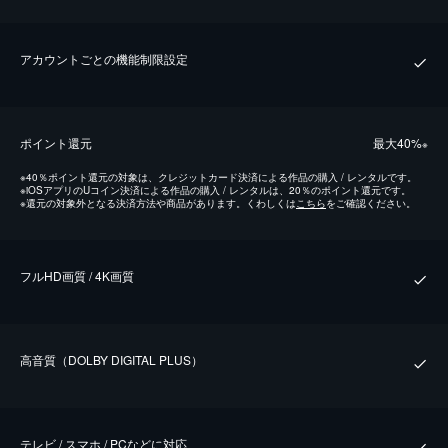
アカウントごとの機能制限設定
ポイント還元
最⼤40%
※
※
40％ポイント還元の対象は、クレジットカード決済による作品の購入 / レンタルです。
※
iOSアプリのUコイン決済による作品の購入 / レンタルは、20％のポイント還元です。
※
還元の対象外となる決済方法や商品があります。くわしくは
こちら
をご確認ください。
フルHD画質 / 4K画質
⾼⾳質（DOLBY DIGITAL PLUS）
テレビ / スマホ / PCなどに対応