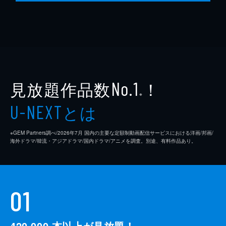
見放題作品数
！
No.1
※
とは
U-NEXT
※GEM Partners調べ/2026年7⽉ 国内の主要な定額制動画配信サービスにおける洋画/邦画/
海外ドラマ/韓流・アジアドラマ/国内ドラマ/アニメを調査。別途、有料作品あり。
01
420,000
本以上が見放題！