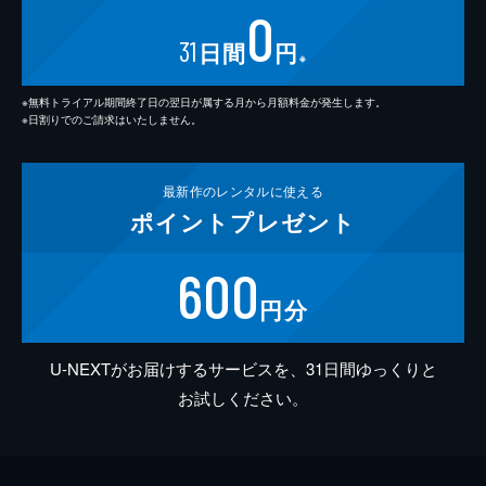
0
31
日間
円
※
※無料トライアル期間終了日の翌日が属する月から月額料金が発生します。
※日割りでのご請求はいたしません。
最新作の
レンタルに使える
ポイント
プレゼント
600
円分
U-NEXTがお届けするサービスを、31日間ゆっくりと
お試しください。