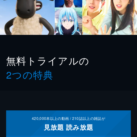
無料トライアルの
2つの特典
420,000
本以上の動画 /
210
誌以上の雑誌が
見放題
読み放題