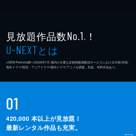
見放題作品数
！
No.1
※
とは
U-NEXT
※GEM Partners調べ/2026年7⽉ 国内の主要な定額制動画配信サービスにおける洋画/邦画/
海外ドラマ/韓流・アジアドラマ/国内ドラマ/アニメを調査。別途、有料作品あり。
01
420,000
本以上が見放題！
最新レンタル作品も充実。