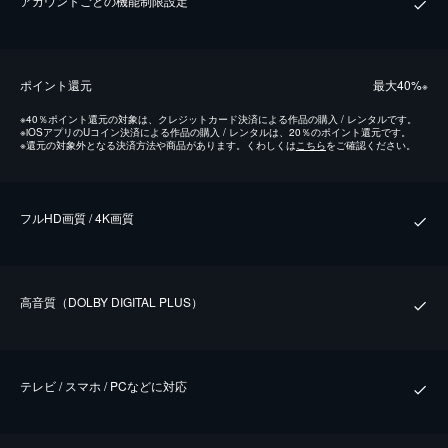
アカウントごとの機能制限設定
ポイント還元
最⼤40%
※
※
40％ポイント還元の対象は、クレジットカード決済による作品の購入 / レンタルです。
※
iOSアプリのUコイン決済による作品の購入 / レンタルは、20％のポイント還元です。
※
還元の対象外となる決済方法や商品があります。くわしくは
こちら
をご確認ください。
フルHD画質 / 4K画質
⾼⾳質（DOLBY DIGITAL PLUS）
テレビ / スマホ / PCなどに対応