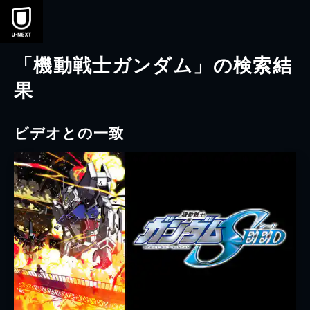
本文へスキップ
「機動戦士ガンダム」の検索結
果
ビデオとの一致