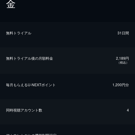
金
無料トライアル
31日間
無料トライアル後の⽉額料金
2,189円
（税込）
毎⽉もらえるU-NEXTポイント
1,200円分
同時視聴アカウント数
4