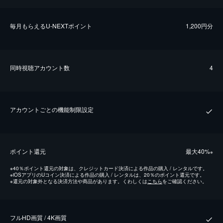
毎⽉もらえるU-NEXTポイント
1,200円分
同時視聴アカウント数
4
アカウントごとの機能制限設定
ポイント還元
最⼤40%
※
※
40％ポイント還元の対象は、クレジットカード決済による作品の購入 / レンタルです。
※
iOSアプリのUコイン決済による作品の購入 / レンタルは、20％のポイント還元です。
※
還元の対象外となる決済方法や商品があります。くわしくは
こちら
をご確認ください。
フルHD画質 / 4K画質