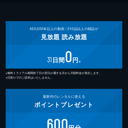
420,000
本以上の動画 /
210
誌以上の雑誌が
見放題
読み放題
0
31
日間
円
※
※無料トライアル期間終了日の翌日が属する月から月額料金が発生します。
※日割りでのご請求はいたしません。
最新作の
レンタルに使える
ポイント
プレゼント
600
円分