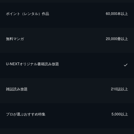
ポイント（レンタル）作品
60,000本以上
無料マンガ
20,000冊以上
U-NEXTオリジナル書籍読み放題
雑誌読み放題
210誌以上
プロが選ぶおすすめ特集
5,000以上