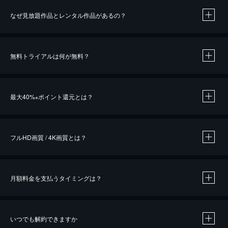
なぜ見放題作品とレンタル作品があるの？
無料トライアルは何が無料？
※
最大40%
ポイント還元とは？
※
※
作品によって必要なポイントが異なります。
フルHD画質 / 4K画質とは？
月額料金を支払うタイミングは？
※
40％ポイント還元の対象は、クレジットカード決済による作品の購入 / レンタルです。
※
iOSアプリのUコイン決済による作品の購入 / レンタルは、20％のポイント還元です。
※
還元の対象外となる決済方法や商品があります。くわしくは
こちら
をご確認ください。
いつでも解約できますか