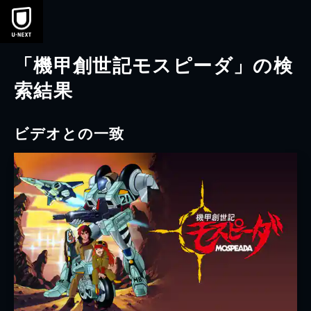
本文へスキップ
「機甲創世記モスピーダ」の検
索結果
ビデオとの一致