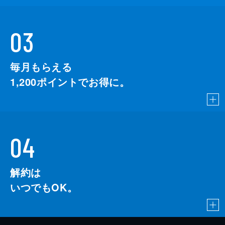
03
毎月もらえる
1,200
ポイントでお得に。
04
解約は
いつでもOK。