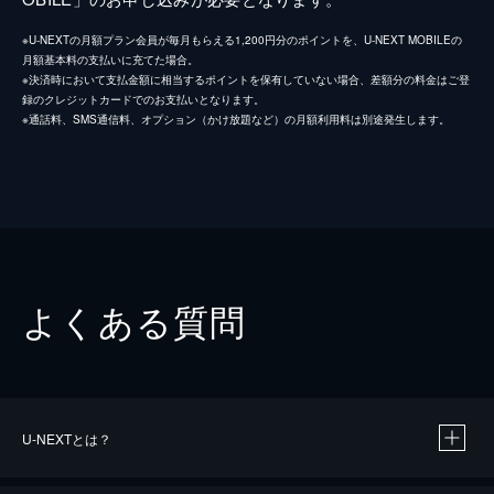
※U-NEXTの月額プラン会員が毎月もらえる1,200円分のポイントを、U-NEXT MOBILEの
月額基本料の支払いに充てた場合。
※決済時において支払金額に相当するポイントを保有していない場合、差額分の料金はご登
録のクレジットカードでのお支払いとなります。
※通話料、SMS通信料、オプション（かけ放題など）の月額利用料は別途発生します。
よくある質問
U-NEXTとは？