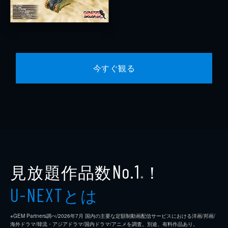
今すぐ観る
見放題作品数
！
No.1
※
とは
U-NEXT
※GEM Partners調べ/2026年7⽉ 国内の主要な定額制動画配信サービスにおける洋画/邦画/
海外ドラマ/韓流・アジアドラマ/国内ドラマ/アニメを調査。別途、有料作品あり。