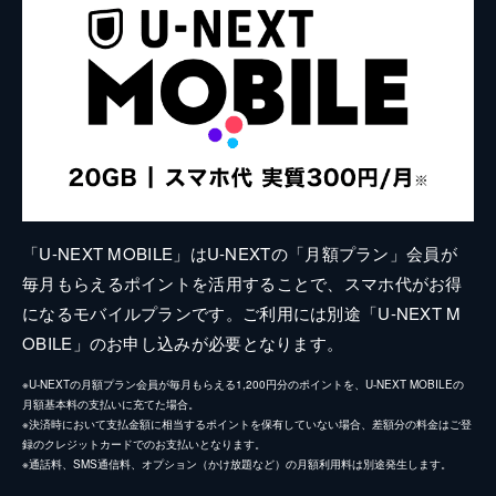
「U-NEXT MOBILE」はU-NEXTの「月額プラン」会員が
毎月もらえるポイントを活用することで、スマホ代がお得
になるモバイルプランです。ご利用には別途「U-NEXT M
OBILE」のお申し込みが必要となります。
※U-NEXTの月額プラン会員が毎月もらえる1,200円分のポイントを、U-NEXT MOBILEの
月額基本料の支払いに充てた場合。
※決済時において支払金額に相当するポイントを保有していない場合、差額分の料金はご登
録のクレジットカードでのお支払いとなります。
※通話料、SMS通信料、オプション（かけ放題など）の月額利用料は別途発生します。