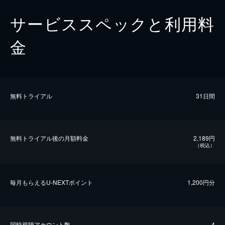
サービススペックと利用料
金
無料トライアル
31日間
無料トライアル後の⽉額料金
2,189円
（税込）
毎⽉もらえるU-NEXTポイント
1,200円分
同時視聴アカウント数
4