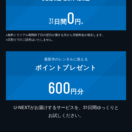
0
31
日間
円
※
※無料トライアル期間終了日の翌日が属する月から月額料金が発生します。
※日割りでのご請求はいたしません。
最新作の
レンタルに使える
ポイント
プレゼント
600
円分
U-NEXTがお届けするサービスを、31日間ゆっくりと
お試しください。