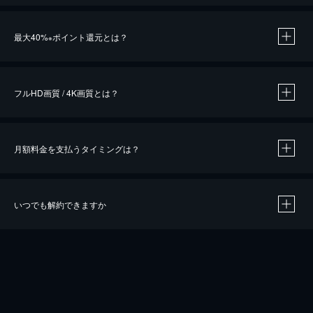
※
最大40%
ポイント還元とは？
※
※
作品によって必要なポイントが異なります。
フルHD画質 / 4K画質とは？
月額料金を支払うタイミングは？
※
40％ポイント還元の対象は、クレジットカード決済による作品の購入 / レンタルです。
※
iOSアプリのUコイン決済による作品の購入 / レンタルは、20％のポイント還元です。
※
還元の対象外となる決済方法や商品があります。くわしくは
こちら
をご確認ください。
いつでも解約できますか
こちら