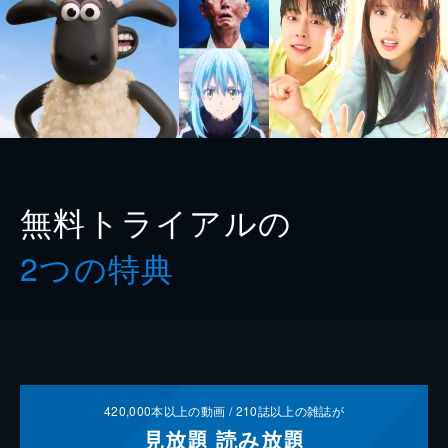
無料トライアルの
2つの特典
420,000
本以上の動画 /
210
誌以上の雑誌が
見放題
読み放題