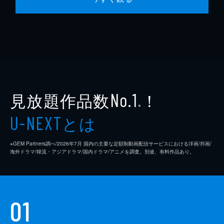
見放題作品数
！
No.1
※
とは
U-NEXT
※GEM Partners調べ/2026年7⽉ 国内の主要な定額制動画配信サービスにおける洋画/邦画/
海外ドラマ/韓流・アジアドラマ/国内ドラマ/アニメを調査。別途、有料作品あり。
01