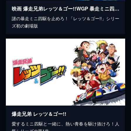
映画 爆走兄弟レッツ＆ゴー!!WGP 暴走ミニ四駆大追跡！
謎の暴走ミニ四駆を止めろ！「レッツ＆ゴー!!」シリー
ズ初の劇場版
爆走兄弟 レッツ＆ゴー!!
愛するミニ四駆と一緒に、熱い青春を駆け抜けろ！人
気シリーズの第1作