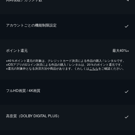
アカウントごとの機能制限設定
ポイント還元
最⼤40%
※
※
40％ポイント還元の対象は、クレジットカード決済による作品の購入 / レンタルです。
※
iOSアプリのUコイン決済による作品の購入 / レンタルは、20％のポイント還元です。
※
還元の対象外となる決済方法や商品があります。くわしくは
こちら
をご確認ください。
フルHD画質 / 4K画質
⾼⾳質（DOLBY DIGITAL PLUS）