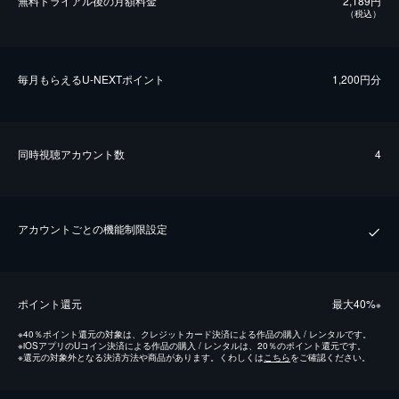
無料トライアル後の⽉額料金
2,189円
（税込）
毎⽉もらえるU-NEXTポイント
1,200円分
同時視聴アカウント数
4
アカウントごとの機能制限設定
ポイント還元
最⼤40%
※
※
40％ポイント還元の対象は、クレジットカード決済による作品の購入 / レンタルです。
※
iOSアプリのUコイン決済による作品の購入 / レンタルは、20％のポイント還元です。
※
還元の対象外となる決済方法や商品があります。くわしくは
こちら
をご確認ください。