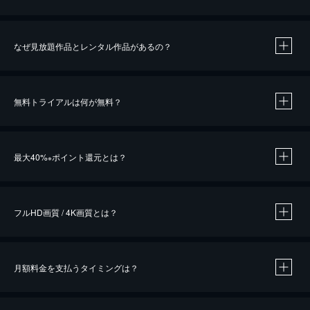
なぜ見放題作品とレンタル作品があるの？
無料トライアルは何が無料？
※
最大40%
ポイント還元とは？
※
※
作品によって必要なポイントが異なります。
フルHD画質 / 4K画質とは？
月額料金を支払うタイミングは？
※
40％ポイント還元の対象は、クレジットカード決済による作品の購入 / レンタルです。
※
iOSアプリのUコイン決済による作品の購入 / レンタルは、20％のポイント還元です。
※
還元の対象外となる決済方法や商品があります。くわしくは
こちら
をご確認ください。