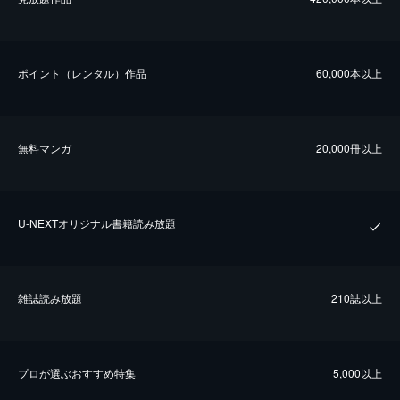
ポイント（レンタル）作品
60,000本以上
無料マンガ
20,000冊以上
U-NEXTオリジナル書籍読み放題
雑誌読み放題
210誌以上
プロが選ぶおすすめ特集
5,000以上