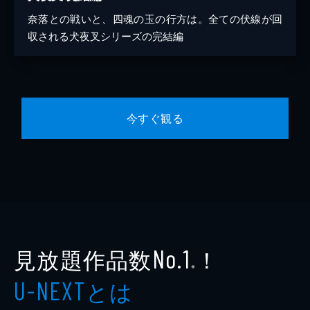
奈落との戦いと、四魂の玉の行方は。全ての伏線が回
収される犬夜叉シリーズの完結編
今すぐ観る
見放題作品数
！
No.1
※
とは
U-NEXT