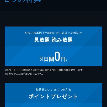
420,000
本以上の動画 /
210
誌以上の雑誌が
見放題
読み放題
0
31
日間
円
※
※無料トライアル期間終了日の翌日が属する月から月額料金が発生します。
※日割りでのご請求はいたしません。
最新作の
レンタルに使える
ポイント
プレゼント