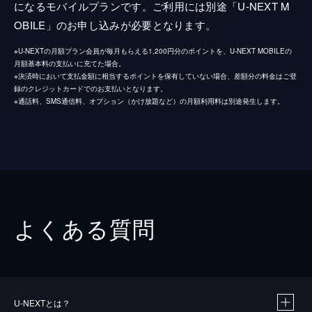
になるモバイルプランです。ご利用には別途「U-NEXT M
OBILE」のお申し込みが必要となります。
※U-NEXTの月額プラン会員が毎月もらえる1,200円分のポイントを、U-NEXT MOBILEの
月額基本料の支払いに充てた場合。
※決済時において支払金額に相当するポイントを保有していない場合、差額分の料金はご登
録のクレジットカードでのお支払いとなります。
※通話料、SMS通信料、オプション（かけ放題など）の月額利用料は別途発生します。
よくある質問
U-NEXTとは？