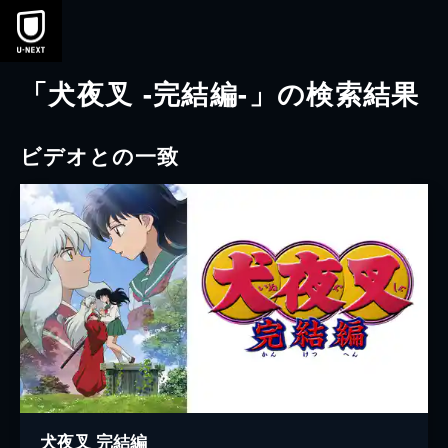
本文へスキップ
「犬夜叉 -完結編-」の検索結果
ビデオとの一致
犬夜叉 完結編