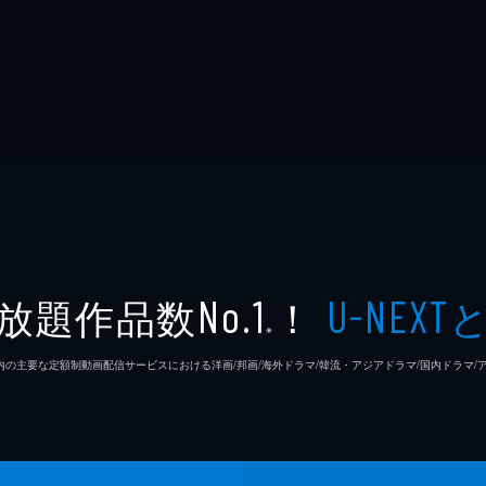
放題作品数
！
No.1
U-NEXT
※
26年7⽉ 国内の主要な定額制動画配信サービスにおける洋画/邦画/海外ドラマ/韓流・アジアドラマ/国内ドラ