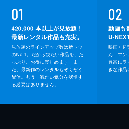
01
02
420,000
本以上が見放題！
動画も
最新レンタル作品も充実。
U-NE
見放題のラインアップ数は断トツ
映画 / 
のNo.1。だから観たい作品を、た
ん、マンガ 
っぷり、お得に楽しめます。ま
豊富にラ
た、最新作のレンタルもぞくぞく
きな作品
配信。もう、観たい気分を我慢す
る必要はありません。