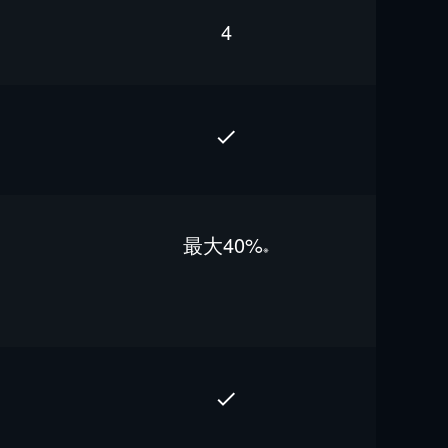
4
最⼤40%
※