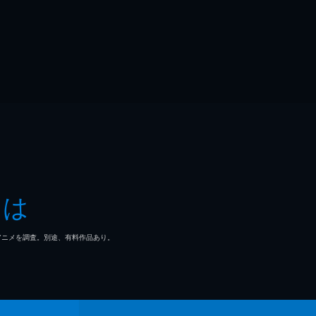
とは
マ/アニメを調査。別途、有料作品あり。