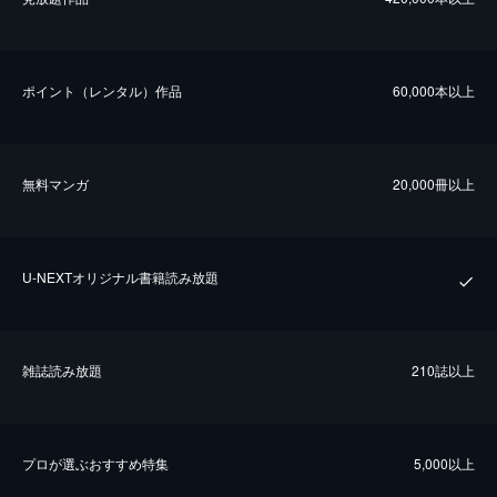
ポイント（レンタル）作品
60,000本以上
無料マンガ
20,000冊以上
U-NEXTオリジナル書籍読み放題
雑誌読み放題
210誌以上
プロが選ぶおすすめ特集
5,000以上