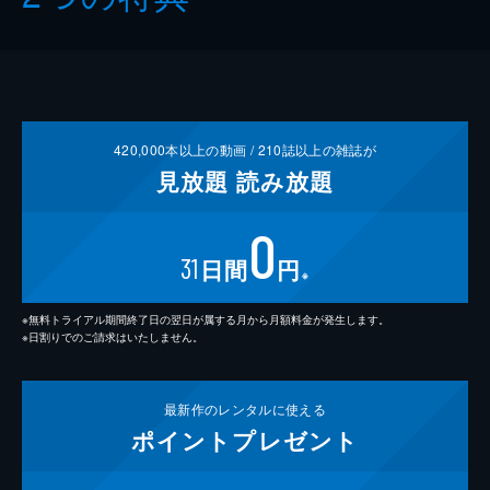
420,000
本以上の動画 /
210
誌以上の雑誌が
見放題
読み放題
0
31
日間
円
※
※無料トライアル期間終了日の翌日が属する月から月額料金が発生します。
※日割りでのご請求はいたしません。
最新作の
レンタルに使える
ポイント
プレゼント