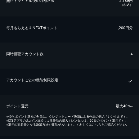
無料トライアル後の⽉額料金
2,189円
（税込）
毎⽉もらえるU-NEXTポイント
1,200円分
同時視聴アカウント数
4
アカウントごとの機能制限設定
ポイント還元
最⼤40%
※
※
40％ポイント還元の対象は、クレジットカード決済による作品の購入 / レンタルです。
※
iOSアプリのUコイン決済による作品の購入 / レンタルは、20％のポイント還元です。
※
還元の対象外となる決済方法や商品があります。くわしくは
こちら
をご確認ください。