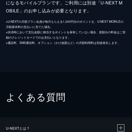
になるモバイルプランです。ご利用には別途「U-NEXT M
OBILE」のお申し込みが必要となります。
※U-NEXTの月額プラン会員が毎月もらえる1,200円分のポイントを、U-NEXT MOBILEの
月額基本料の支払いに充てた場合。
※決済時において支払金額に相当するポイントを保有していない場合、差額分の料金はご登
録のクレジットカードでのお支払いとなります。
※通話料、SMS通信料、オプション（かけ放題など）の月額利用料は別途発生します。
よくある質問
U-NEXTとは？