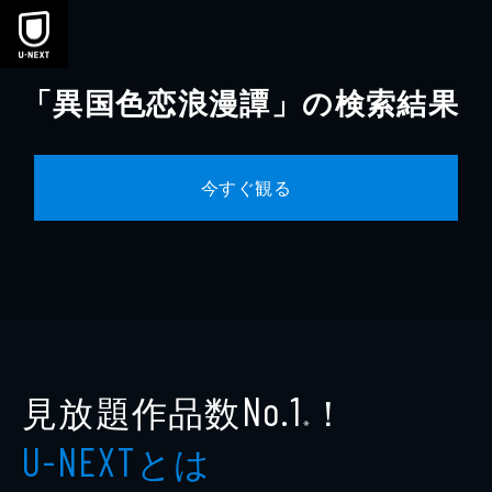
本文へスキップ
「異国色恋浪漫譚」の検索結果
今すぐ観る
見放題作品数
！
No.1
※
とは
U-NEXT