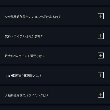
なぜ見放題作品とレンタル作品があるの？
無料トライアルは何が無料？
※
最大40%
ポイント還元とは？
※
※
作品によって必要なポイントが異なります。
フルHD画質 / 4K画質とは？
月額料金を支払うタイミングは？
※
40％ポイント還元の対象は、クレジットカード決済による作品の購入 / レンタルです。
※
iOSアプリのUコイン決済による作品の購入 / レンタルは、20％のポイント還元です。
※
還元の対象外となる決済方法や商品があります。くわしくは
こちら
をご確認ください。