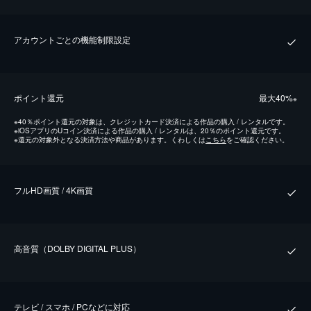
アカウントごとの機能制限設定
ポイント還元
最⼤40%
※
※
40％ポイント還元の対象は、クレジットカード決済による作品の購入 / レンタルです。
※
iOSアプリのUコイン決済による作品の購入 / レンタルは、20％のポイント還元です。
※
還元の対象外となる決済方法や商品があります。くわしくは
こちら
をご確認ください。
フルHD画質 / 4K画質
⾼⾳質（DOLBY DIGITAL PLUS）
テレビ / スマホ / PCなどに対応