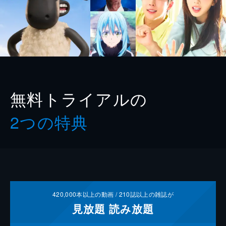
無料トライアルの
2つの特典
420,000
本以上の動画 /
210
誌以上の雑誌が
見放題
読み放題