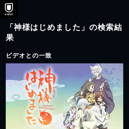
本文へスキップ
「神様はじめました」の検索結
果
ビデオとの一致