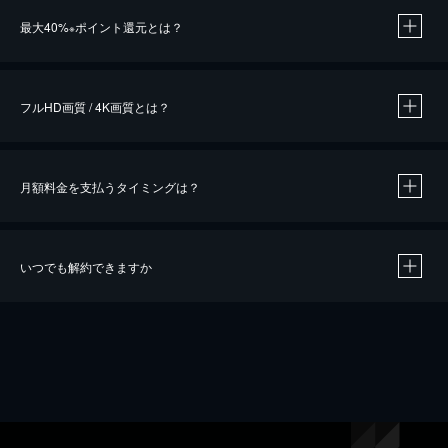
※
最大40%
ポイント還元とは？
※
※
作品によって必要なポイントが異なります。
フルHD画質 / 4K画質とは？
月額料金を支払うタイミングは？
※
40％ポイント還元の対象は、クレジットカード決済による作品の購入 / レンタルです。
※
iOSアプリのUコイン決済による作品の購入 / レンタルは、20％のポイント還元です。
※
還元の対象外となる決済方法や商品があります。くわしくは
こちら
をご確認ください。
いつでも解約できますか
こちら