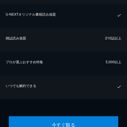
U-NEXTオリジナル書籍読み放題
雑誌読み放題
210誌以上
プロが選ぶおすすめ特集
5,000以上
いつでも解約できる
今すぐ観る