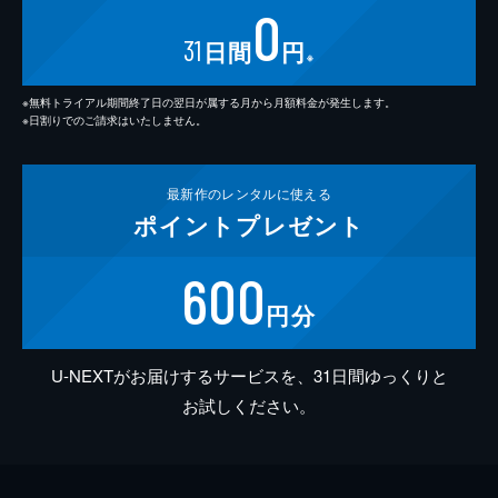
0
31
日間
円
※
※無料トライアル期間終了日の翌日が属する月から月額料金が発生します。
※日割りでのご請求はいたしません。
最新作の
レンタルに使える
ポイント
プレゼント
600
円分
U-NEXTがお届けするサービスを、31日間ゆっくりと
お試しください。