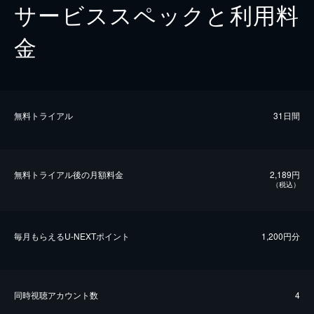
サービススペックと利用料
金
無料トライアル
31日間
無料トライアル後の⽉額料金
2,189円
（税込）
毎⽉もらえるU-NEXTポイント
1,200円分
同時視聴アカウント数
4