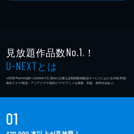
見放題作品数
！
No.1
※
とは
U-NEXT
※GEM Partners調べ/2026年7⽉ 国内の主要な定額制動画配信サービスにおける洋画/邦画/
海外ドラマ/韓流・アジアドラマ/国内ドラマ/アニメを調査。別途、有料作品あり。
01
420,000
本以上が見放題！