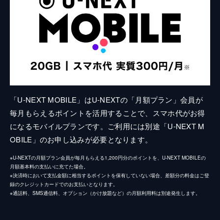
「U-NEXT MOBILE」はU-NEXTの「月額プラン」会員が
毎月もらえるポイントを活用することで、スマホ代がお得
になるモバイルプランです。ご利用には別途「U-NEXT M
OBILE」のお申し込みが必要となります。
※U-NEXTの月額プラン会員が毎月もらえる1,200円分のポイントを、U-NEXT MOBILEの
月額基本料の支払いに充てた場合。
※決済時において支払金額に相当するポイントを保有していない場合、差額分の料金はご登
録のクレジットカードでのお支払いとなります。
※通話料、SMS通信料、オプション（かけ放題など）の月額利用料は別途発生します。