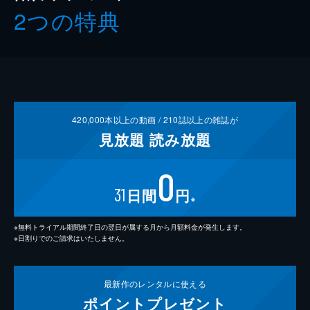
2つの特典
420,000
本以上の動画 /
210
誌以上の雑誌が
見放題
読み放題
0
31
日間
円
※
※無料トライアル期間終了日の翌日が属する月から月額料金が発生します。
※日割りでのご請求はいたしません。
最新作の
レンタルに使える
ポイント
プレゼント