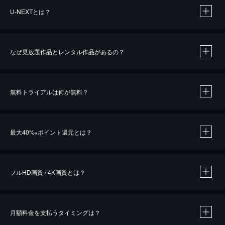
U-NEXTとは？
なぜ見放題作品とレンタル作品があるの？
無料トライアルは何が無料？
※
最大40%
ポイント還元とは？
※
※
作品によって必要なポイントが異なります。
フルHD画質 / 4K画質とは？
月額料金を支払うタイミングは？
※
40％ポイント還元の対象は、クレジットカード決済による作品の購入 / レンタルです。
※
iOSアプリのUコイン決済による作品の購入 / レンタルは、20％のポイント還元です。