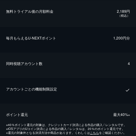
無料トライアル後の⽉額料金
2,189円
（税込）
毎⽉もらえるU-NEXTポイント
1,200円分
同時視聴アカウント数
4
アカウントごとの機能制限設定
ポイント還元
最⼤40%
※
※
40％ポイント還元の対象は、クレジットカード決済による作品の購入 / レンタルです。
※
iOSアプリのUコイン決済による作品の購入 / レンタルは、20％のポイント還元です。
※
還元の対象外となる決済方法や商品があります。くわしくは
こちら
をご確認ください。