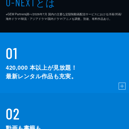
とは
U-NEXT
※GEM Partners調べ/2026年7⽉ 国内の主要な定額制動画配信サービスにおける洋画/邦画/
海外ドラマ/韓流・アジアドラマ/国内ドラマ/アニメを調査。別途、有料作品あり。
01
420,000
本以上が見放題！
最新レンタル作品も充実。
02
動画も書籍も