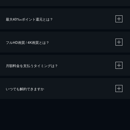
※
最大40%
ポイント還元とは？
※
※
作品によって必要なポイントが異なります。
フルHD画質 / 4K画質とは？
月額料金を支払うタイミングは？
※
40％ポイント還元の対象は、クレジットカード決済による作品の購入 / レンタルです。
※
iOSアプリのUコイン決済による作品の購入 / レンタルは、20％のポイント還元です。
※
還元の対象外となる決済方法や商品があります。くわしくは
こちら
をご確認ください。
いつでも解約できますか
こちら