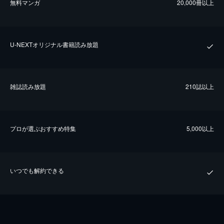
無料マンガ
20,000冊以上
U-NEXTオリジナル書籍読み放題
雑誌読み放題
210誌以上
プロが選ぶおすすめ特集
5,000以上
いつでも解約できる