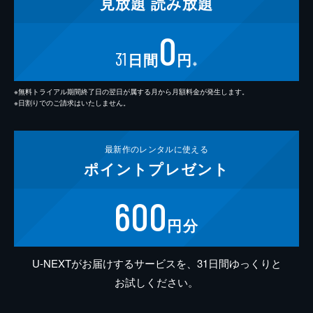
見放題
読み放題
0
31
日間
円
※
※無料トライアル期間終了日の翌日が属する月から月額料金が発生します。
※日割りでのご請求はいたしません。
最新作の
レンタルに使える
ポイント
プレゼント
600
円分
U-NEXTがお届けするサービスを、31日間ゆっくりと
お試しください。