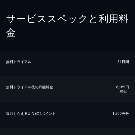
サービススペックと利用料
金
無料トライアル
31日間
無料トライアル後の⽉額料金
2,189円
（税込）
毎⽉もらえるU-NEXTポイント
1,200円分