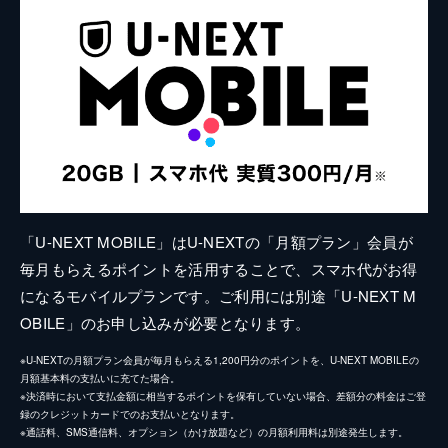
「U-NEXT MOBILE」はU-NEXTの「月額プラン」会員が
毎月もらえるポイントを活用することで、スマホ代がお得
になるモバイルプランです。ご利用には別途「U-NEXT M
OBILE」のお申し込みが必要となります。
※U-NEXTの月額プラン会員が毎月もらえる1,200円分のポイントを、U-NEXT MOBILEの
月額基本料の支払いに充てた場合。
※決済時において支払金額に相当するポイントを保有していない場合、差額分の料金はご登
録のクレジットカードでのお支払いとなります。
※通話料、SMS通信料、オプション（かけ放題など）の月額利用料は別途発生します。