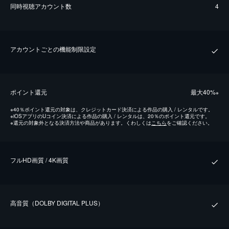
同時視聴アカウント数
4
アカウントごとの機能制限設定
ポイント還元
最⼤40%
※
※
40％ポイント還元の対象は、クレジットカード決済による作品の購入 / レンタルです。
※
iOSアプリのUコイン決済による作品の購入 / レンタルは、20％のポイント還元です。
※
還元の対象外となる決済方法や商品があります。くわしくは
こちら
をご確認ください。
フルHD画質 / 4K画質
⾼⾳質（DOLBY DIGITAL PLUS）