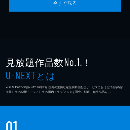
今すぐ観る
見放題作品数
！
No.1
※
とは
U-NEXT
※GEM Partners調べ/2026年7⽉ 国内の主要な定額制動画配信サービスにおける洋画/邦画/
海外ドラマ/韓流・アジアドラマ/国内ドラマ/アニメを調査。別途、有料作品あり。
01