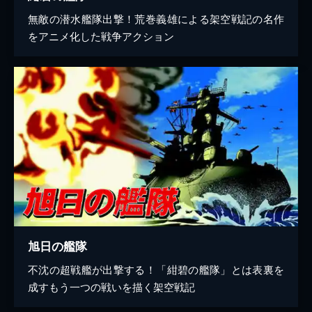
無敵の潜水艦隊出撃！荒巻義雄による架空戦記の名作
をアニメ化した戦争アクション
旭日の艦隊
不沈の超戦艦が出撃する！「紺碧の艦隊」とは表裏を
成すもう一つの戦いを描く架空戦記