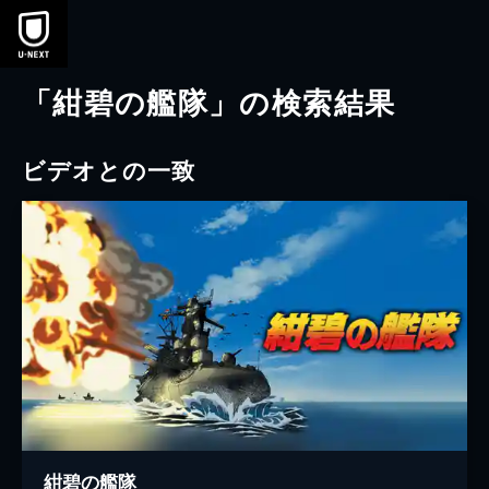
本文へスキップ
「紺碧の艦隊」の検索結果
ビデオとの一致
紺碧の艦隊