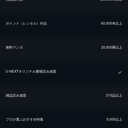
ポイント（レンタル）作品
60,000本以上
無料マンガ
20,000冊以上
U-NEXTオリジナル書籍読み放題
雑誌読み放題
210誌以上
プロが選ぶおすすめ特集
5,000以上