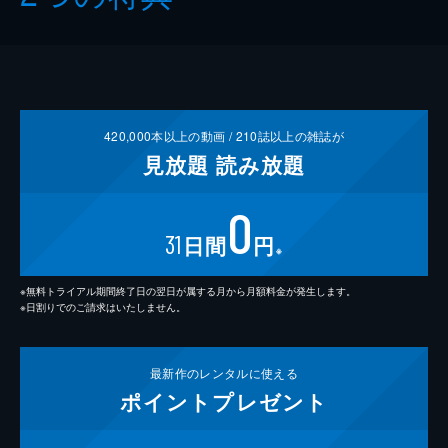
420,000
本以上の動画 /
210
誌以上の雑誌が
見放題
読み放題
0
31
日間
円
※
※無料トライアル期間終了日の翌日が属する月から月額料金が発生します。
※日割りでのご請求はいたしません。
最新作の
レンタルに使える
ポイント
プレゼント