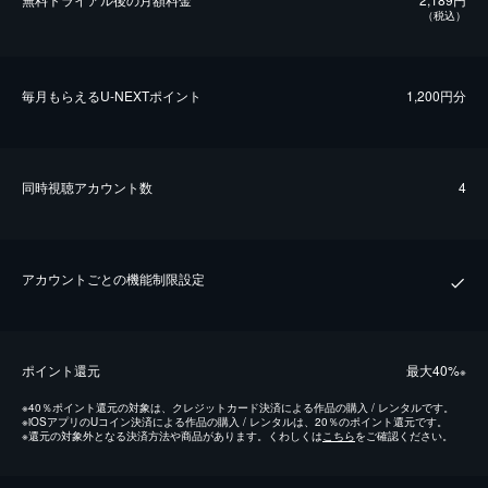
（税込）
毎⽉もらえるU-NEXTポイント
1,200円分
同時視聴アカウント数
4
アカウントごとの機能制限設定
ポイント還元
最⼤40%
※
※
40％ポイント還元の対象は、クレジットカード決済による作品の購入 / レンタルです。
※
iOSアプリのUコイン決済による作品の購入 / レンタルは、20％のポイント還元です。
※
還元の対象外となる決済方法や商品があります。くわしくは
こちら
をご確認ください。