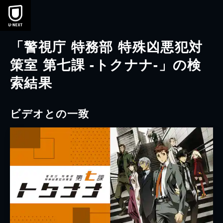
本文へスキップ
「警視庁 特務部 特殊凶悪犯対
策室 第七課 -トクナナ-」の検
索結果
ビデオとの一致