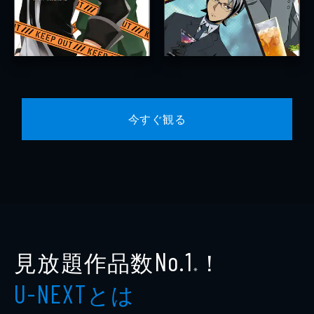
今すぐ観る
見放題作品数
！
No.1
※
とは
U-NEXT