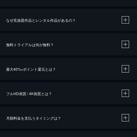
なぜ見放題作品とレンタル作品があるの？
無料トライアルは何が無料？
※
最大40%
ポイント還元とは？
※
※
作品によって必要なポイントが異なります。
フルHD画質 / 4K画質とは？
月額料金を支払うタイミングは？
※
40％ポイント還元の対象は、クレジットカード決済による作品の購入 / レンタルです。
※
iOSアプリのUコイン決済による作品の購入 / レンタルは、20％のポイント還元です。
※
還元の対象外となる決済方法や商品があります。くわしくは
こちら
をご確認ください。