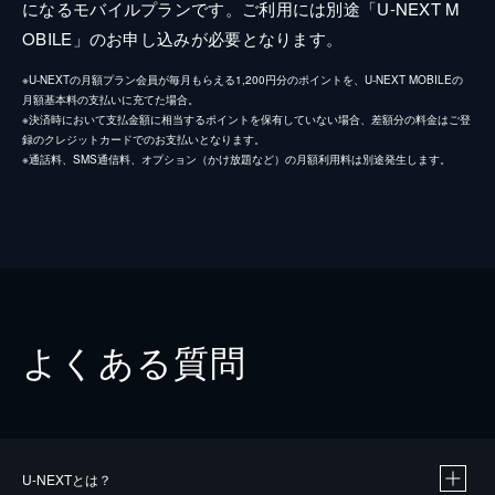
になるモバイルプランです。ご利用には別途「U-NEXT M
OBILE」のお申し込みが必要となります。
※U-NEXTの月額プラン会員が毎月もらえる1,200円分のポイントを、U-NEXT MOBILEの
月額基本料の支払いに充てた場合。
※決済時において支払金額に相当するポイントを保有していない場合、差額分の料金はご登
録のクレジットカードでのお支払いとなります。
※通話料、SMS通信料、オプション（かけ放題など）の月額利用料は別途発生します。
よくある質問
U-NEXTとは？