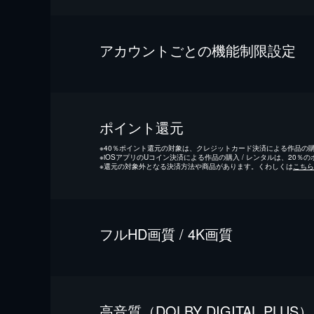
アカウントごとの機能制限設定
ポイント還元
※
40％ポイント還元の対象は、クレジットカード決済による作品の購入
※
iOSアプリのUコイン決済による作品の購入 / レンタルは、20％
※
還元の対象外となる決済方法や商品があります。くわしくは
こちら
フルHD画質 / 4K画質
⾼⾳質（DOLBY DIGITAL PLUS）