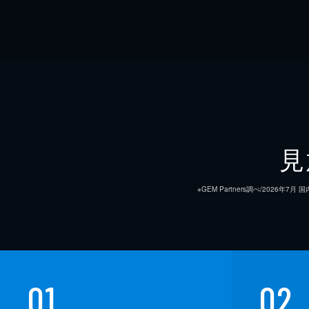
見
※GEM Partners調べ/20
01
02