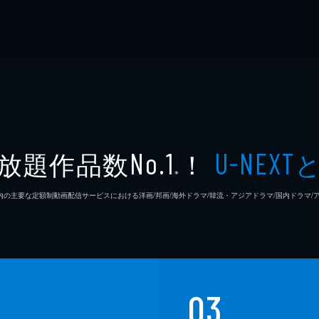
放題作品数
！
No.1
U-NEXT
※
26年7⽉ 国内の主要な定額制動画配信サービスにおける洋画/邦画/海外ドラマ/韓流・アジアドラマ/国内ドラ
03