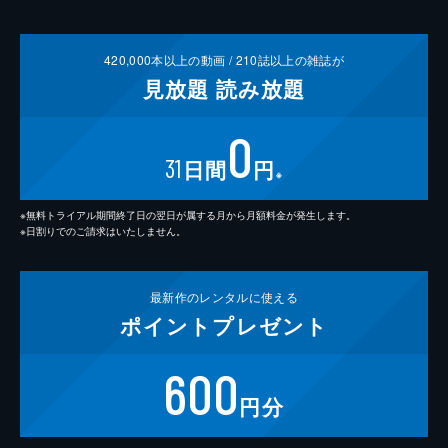
420,000
本以上の動画 /
210
誌以上の雑誌が
見放題
読み放題
0
31
日間
円
※
※無料トライアル期間終了日の翌日が属する月から月額料金が発生します。
※日割りでのご請求はいたしません。
最新作の
レンタルに使える
ポイント
プレゼント
600
円分