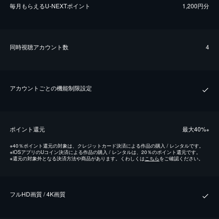
毎⽉もらえるU-NEXTポイント
1,200円分
同時視聴アカウント数
4
アカウントごとの機能制限設定
ポイント還元
最⼤40%
※
※
40％ポイント還元の対象は、クレジットカード決済による作品の購入 / レンタルです。
※
iOSアプリのUコイン決済による作品の購入 / レンタルは、20％のポイント還元です。
※
還元の対象外となる決済方法や商品があります。くわしくは
こちら
をご確認ください。
フルHD画質 / 4K画質