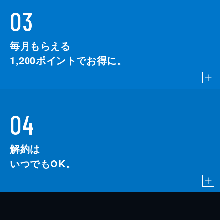
03
毎月もらえる
1,200
ポイントでお得に。
04
解約は
いつでもOK。