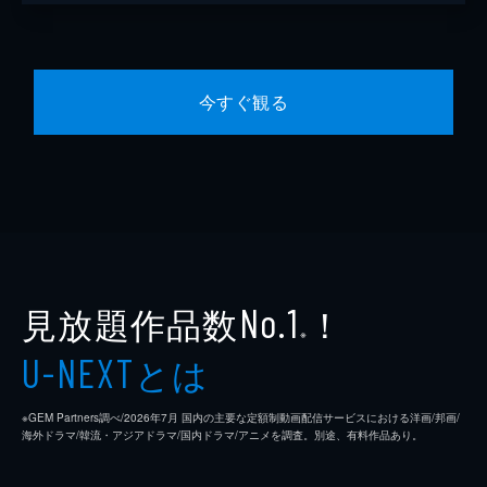
今すぐ観る
見放題作品数
！
No.1
※
とは
U-NEXT
※GEM Partners調べ/2026年7⽉ 国内の主要な定額制動画配信サービスにおける洋画/邦画/
海外ドラマ/韓流・アジアドラマ/国内ドラマ/アニメを調査。別途、有料作品あり。