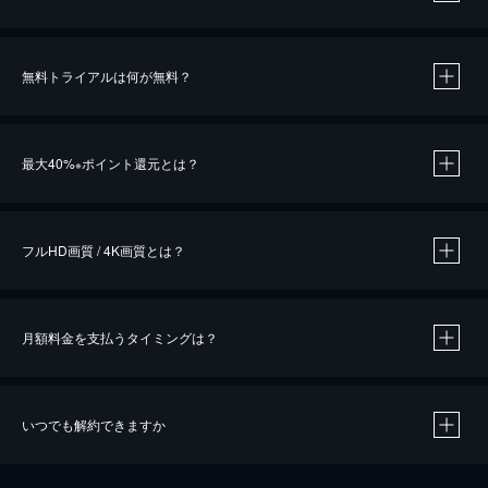
無料トライアルは何が無料？
※
最大40%
ポイント還元とは？
※
※
作品によって必要なポイントが異なります。
フルHD画質 / 4K画質とは？
月額料金を支払うタイミングは？
※
40％ポイント還元の対象は、クレジットカード決済による作品の購入 / レンタルです。
※
iOSアプリのUコイン決済による作品の購入 / レンタルは、20％のポイント還元です。
※
還元の対象外となる決済方法や商品があります。くわしくは
こちら
をご確認ください。
いつでも解約できますか