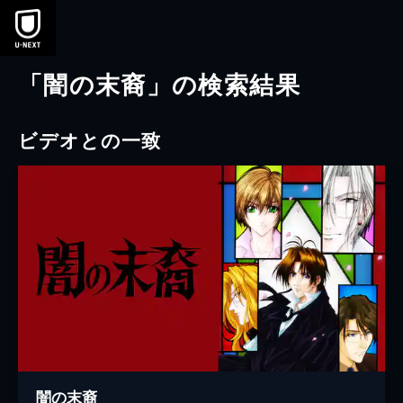
本文へスキップ
「闇の末裔」の検索結果
ビデオとの一致
闇の末裔