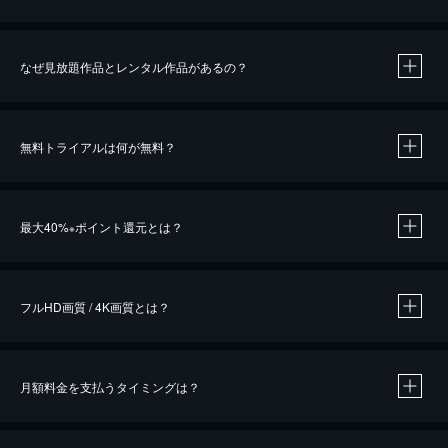
なぜ見放題作品とレンタル作品があるの？
無料トライアルは何が無料？
※
最大40%
ポイント還元とは？
※
※
作品によって必要なポイントが異なります。
フルHD画質 / 4K画質とは？
月額料金を支払うタイミングは？
※
40％ポイント還元の対象は、クレジットカード決済による作品の購入 / レンタルです。
※
iOSアプリのUコイン決済による作品の購入 / レンタルは、20％のポイント還元です。
※
還元の対象外となる決済方法や商品があります。くわしくは
こちら
をご確認ください。