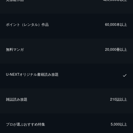
ポイント（レンタル）作品
60,000本以上
無料マンガ
20,000冊以上
U-NEXTオリジナル書籍読み放題
雑誌読み放題
210誌以上
プロが選ぶおすすめ特集
5,000以上