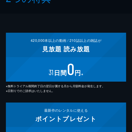
420,000
本以上の動画 /
210
誌以上の雑誌が
見放題
読み放題
0
31
日間
円
※
※無料トライアル期間終了日の翌日が属する月から月額料金が発生します。
※日割りでのご請求はいたしません。
最新作の
レンタルに使える
ポイント
プレゼント