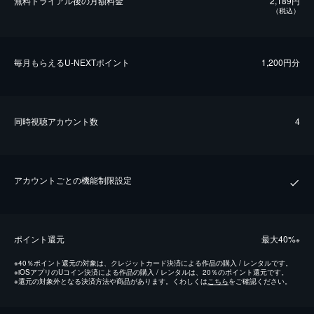
無料トライアル後の⽉額料金
2,189円
（税込）
毎⽉もらえるU-NEXTポイント
1,200円分
同時視聴アカウント数
4
アカウントごとの機能制限設定
ポイント還元
最⼤40%
※
※
40％ポイント還元の対象は、クレジットカード決済による作品の購入 / レンタルです。
※
iOSアプリのUコイン決済による作品の購入 / レンタルは、20％のポイント還元です。
※
還元の対象外となる決済方法や商品があります。くわしくは
こちら
をご確認ください。