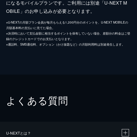
になるモバイルプランです。ご利用には別途「U-NEXT M
OBILE」のお申し込みが必要となります。
※U-NEXTの月額プラン会員が毎月もらえる1,200円分のポイントを、U-NEXT MOBILEの
月額基本料の支払いに充てた場合。
※決済時において支払金額に相当するポイントを保有していない場合、差額分の料金はご登
録のクレジットカードでのお支払いとなります。
※通話料、SMS通信料、オプション（かけ放題など）の月額利用料は別途発生します。
よくある質問
U-NEXTとは？