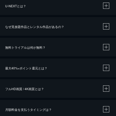
U-NEXTとは？
なぜ見放題作品とレンタル作品があるの？
無料トライアルは何が無料？
※
最大40%
ポイント還元とは？
※
※
作品によって必要なポイントが異なります。
フルHD画質 / 4K画質とは？
月額料金を支払うタイミングは？
※
40％ポイント還元の対象は、クレジットカード決済による作品の購入 / レンタルです。
※
iOSアプリのUコイン決済による作品の購入 / レンタルは、20％のポイント還元です。