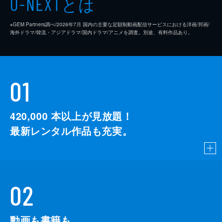
とは
U-NEXT
※GEM Partners調べ/2026年7⽉ 国内の主要な定額制動画配信サービスにおける洋画/邦画/
海外ドラマ/韓流・アジアドラマ/国内ドラマ/アニメを調査。別途、有料作品あり。
01
420,000
本以上が見放題！
最新レンタル作品も充実。
02
動画も書籍も