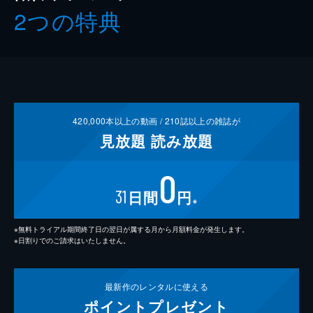
2つの特典
420,000
本以上の動画 /
210
誌以上の雑誌が
見放題
読み放題
0
31
日間
円
※
※無料トライアル期間終了日の翌日が属する月から月額料金が発生します。
※日割りでのご請求はいたしません。
最新作の
レンタルに使える
ポイント
プレゼント