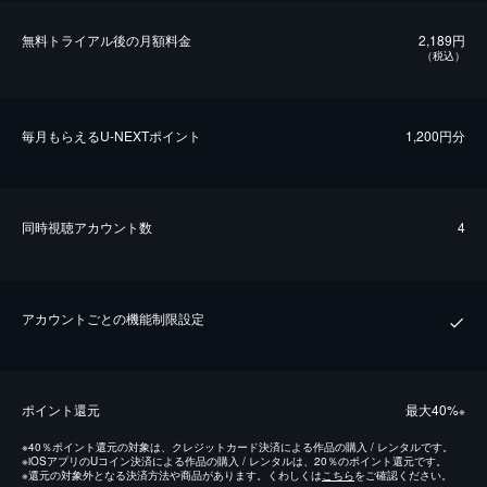
無料トライアル後の⽉額料金
2,189円
（税込）
毎⽉もらえるU-NEXTポイント
1,200円分
同時視聴アカウント数
4
アカウントごとの機能制限設定
ポイント還元
最⼤40%
※
※
40％ポイント還元の対象は、クレジットカード決済による作品の購入 / レンタルです。
※
iOSアプリのUコイン決済による作品の購入 / レンタルは、20％のポイント還元です。
※
還元の対象外となる決済方法や商品があります。くわしくは
こちら
をご確認ください。