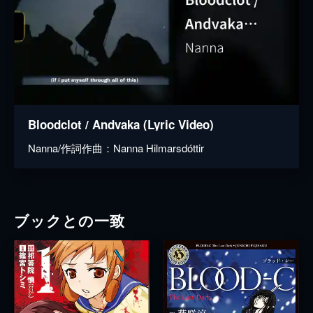
Bloodclot / Andvaka (Lyric Video)
Nanna/作詞作曲：Nanna Hilmarsdóttir
ブックとの一致