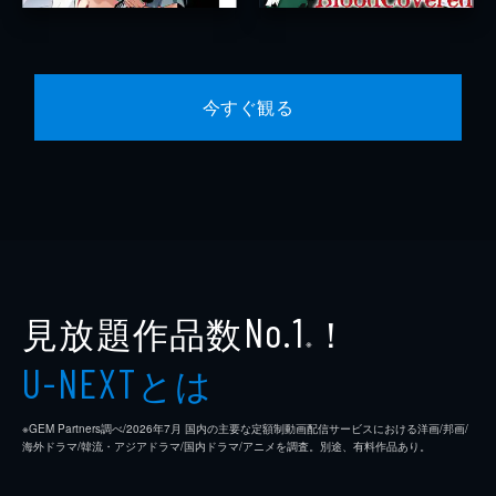
今すぐ観る
見放題作品数
！
No.1
※
とは
U-NEXT
※GEM Partners調べ/2026年7⽉ 国内の主要な定額制動画配信サービスにおける洋画/邦画/
海外ドラマ/韓流・アジアドラマ/国内ドラマ/アニメを調査。別途、有料作品あり。