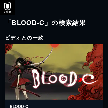
本文へスキップ
「BLOOD-C」の検索結果
ビデオとの一致
BLOOD-C