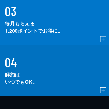
03
毎月もらえる
1,200
ポイントでお得に。
04
解約は
いつでもOK。