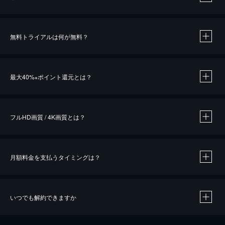
無料トライアルは何が無料？
※
最大40%
ポイント還元とは？
※
※
作品によって必要なポイントが異なります。
フルHD画質 / 4K画質とは？
月額料金を支払うタイミングは？
※
40％ポイント還元の対象は、クレジットカード決済による作品の購入 / レンタルです。
※
iOSアプリのUコイン決済による作品の購入 / レンタルは、20％のポイント還元です。
※
還元の対象外となる決済方法や商品があります。くわしくは
こちら
をご確認ください。
いつでも解約できますか