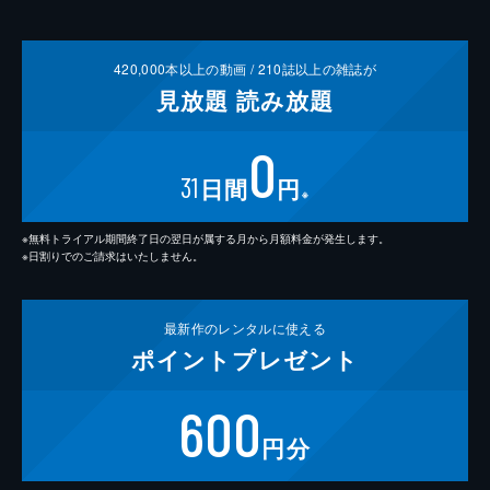
420,000
本以上の動画 /
210
誌以上の雑誌が
見放題
読み放題
0
31
日間
円
※
※無料トライアル期間終了日の翌日が属する月から月額料金が発生します。
※日割りでのご請求はいたしません。
最新作の
レンタルに使える
ポイント
プレゼント
600
円分