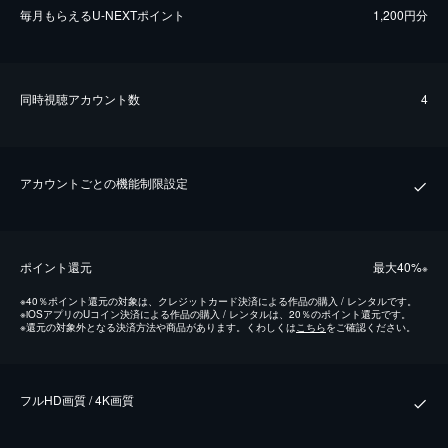
毎⽉もらえるU-NEXTポイント
1,200円分
同時視聴アカウント数
4
アカウントごとの機能制限設定
ポイント還元
最⼤40%
※
※
40％ポイント還元の対象は、クレジットカード決済による作品の購入 / レンタルです。
※
iOSアプリのUコイン決済による作品の購入 / レンタルは、20％のポイント還元です。
※
還元の対象外となる決済方法や商品があります。くわしくは
こちら
をご確認ください。
フルHD画質 / 4K画質