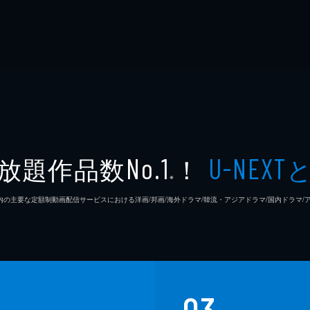
放題作品数
！
No.1
U-NEXT
※
26年7⽉ 国内の主要な定額制動画配信サービスにおける洋画/邦画/海外ドラマ/韓流・アジアドラマ/国内ドラ
03