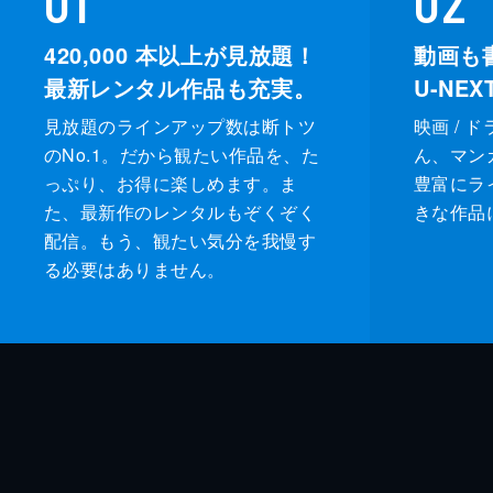
420,000
本以上が見放題！
動画も
最新レンタル作品も充実。
U-NE
見放題のラインアップ数は断トツ
映画 / 
のNo.1。だから観たい作品を、た
ん、マンガ 
っぷり、お得に楽しめます。ま
豊富にラ
た、最新作のレンタルもぞくぞく
きな作品
配信。もう、観たい気分を我慢す
る必要はありません。