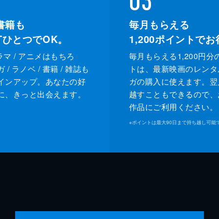
書籍も
毎月もらえる
XTひとつでOK。
1,200
ポイントでお
ドラマ / アニメはもちろ
毎月もらえる1,200円分
/ ラノベ / 書籍 / 雑誌も
トは、最新映画のレンタ
インアップ。あなたの好
ガの購入に使えます。翌
に、きっと出会えます。
越すこともできるので、
作品にご利用ください。
※
ポイントは最大90日まで持ち越し可能