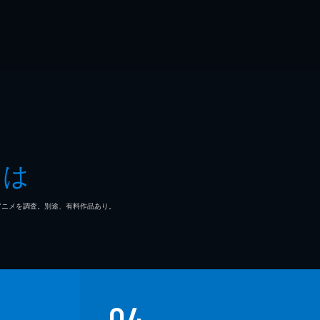
とは
マ/アニメを調査。別途、有料作品あり。
04