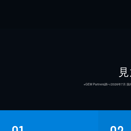
見
※GEM Partners調べ/20
01
02