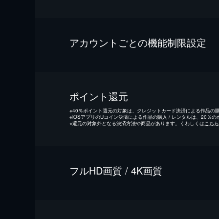
アカウントごとの機能制限設定
ポイント還元
※
40％ポイント還元の対象は、クレジットカード決済による作品の購入
※
iOSアプリのUコイン決済による作品の購入 / レンタルは、20％
※
還元の対象外となる決済方法や商品があります。くわしくは
こちら
フルHD画質 / 4K画質