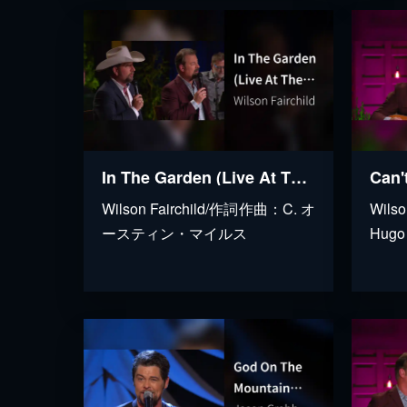
In The Garden (Live At The Loveless Café, Nashville, TN / 2023)
Wilson Fairchild/作詞作曲：C. オ
Wil
ースティン・マイルス
Hugo