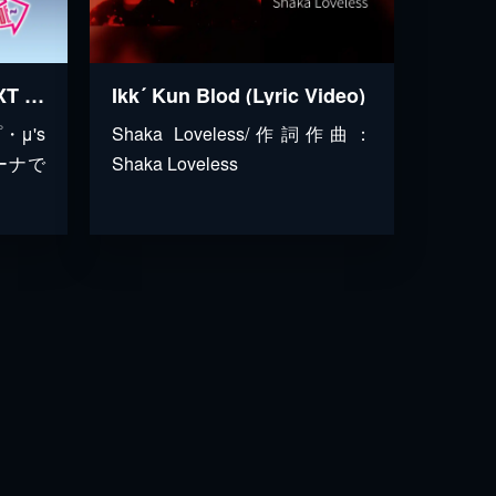
ラブライブ！ μ's →NEXT LoveLive! 2014 ～ENDLESS PARADE～
Ikk´ Kun Blod (Lyric Video)
μ's
Shaka Loveless/作詞作曲：
ーナで
Shaka Loveless