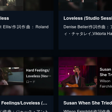
less
Loveless (Studio Sess
st Ellis/作詞作曲：Roland
Denise Beiler/作詞作曲
ィ・チャタレイ,Viktoria Han
Hard Feelings/Loveless (Vevo x Lorde)
ド/作曲：ジャック・アント
Wilson Fairchild/作詞作