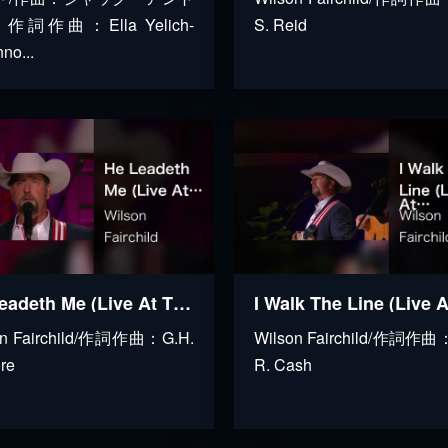
作詞作曲：Ella Yelich-
S. Reid
no...
He Leadeth Me (Live At The Loveless Café, Nashville, TN, 2023)
on Fairchild/作詞作曲：G.H.
Wilson Fairchild/作詞作曲
re
R. Cash