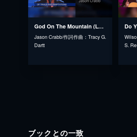
God On The Mountain (Lyric Video / Live At The Loveless Barn, Nashville, TN, 2011)
Jason Crabb/作詞作曲：Tracy G.
Wils
Dartt
S. Re
ブックとの一致