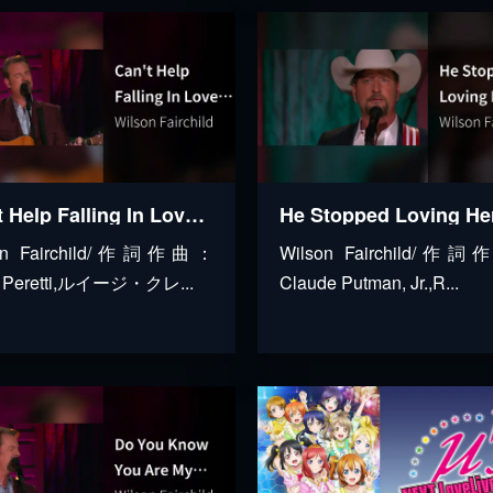
Can't Help Falling In Love (Live At The Loveless Café, Nashville, TN, 2023)
son Fairchild/作詞作曲：
Wilson Fairchild/作
 Peretti,ルイージ・クレ...
Claude Putman, Jr.,R...