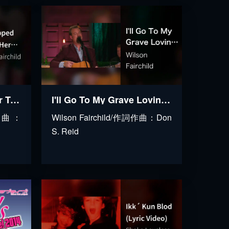
He Stopped Loving Her Today (Live At The Loveless Café, Nashville, TN 2023)
I'll Go To My Grave Loving You (Live At The Loveless Café, Nashville, TN, 2023)
詞作曲：
Wilson Fairchild/作詞作曲：Don
S. Reid