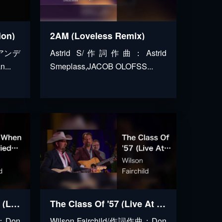
ion)
2AM (Loveless Remix)
：アンデ
Astrid S/作詞作曲：Astrid
...
Smeplass,JACOB OLOFSS...
Susan When She Tried (Live At The Loveless Café, Nashville, TN, 2023)
The Class Of '57 (Live At The Loveless Café, Nashville, TN, 2023)
曲：Don
Wilson Fairchild/作詞作曲：Don