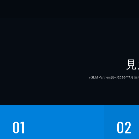
見
※GEM Partners調べ/20
01
02