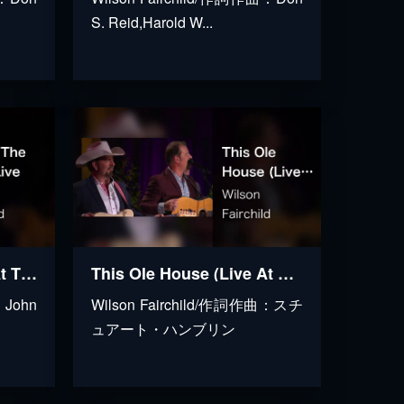
S. Reid,Harold W...
I Walk The Line (Live At The Loveless Café, Nashville, TN, 2023)
This Ole House (Live At The Loveless Café, Nashville, TN, 2023)
：John
Wilson Fairchild/作詞作曲：スチ
ュアート・ハンブリン