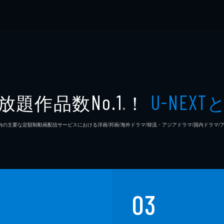
放題作品数
！
No.1
U-NEXT
※
26年7⽉ 国内の主要な定額制動画配信サービスにおける洋画/邦画/海外ドラマ/韓流・アジアドラマ/国内ドラ
03