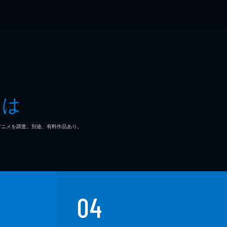
とは
マ/アニメを調査。別途、有料作品あり。
04