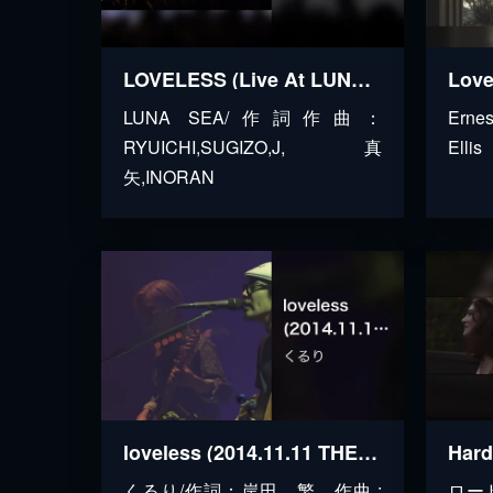
LOVELESS (Live At LUNATIC FEST SEA, 2018)
Love
LUNA SEA/作詞作曲：
Erne
RYUICHI,SUGIZO,J,真
Ellis
矢,INORAN
loveless (2014.11.11 THE PIER LIVE at 中野サンプラザ)
くるり/作詞：岸田 繁 作曲 :
ロー