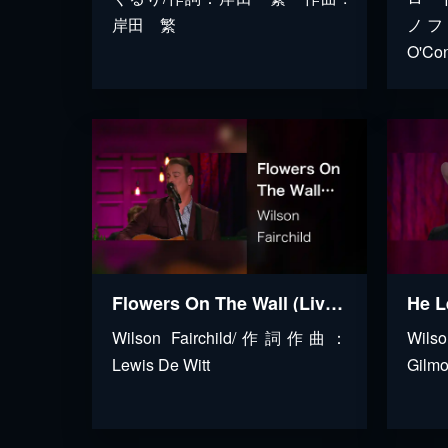
岸田 繁
ノフ 
O'Con
Flowers On The Wall (Live At The Loveless Café, Nashville, TN, 2023)
Wilson Fairchild/作詞作曲：
Wils
Lewis De Witt
Gilmo