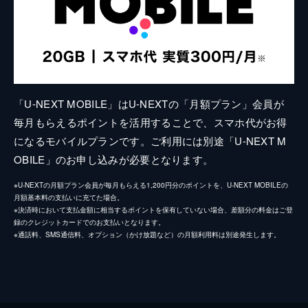
「U-NEXT MOBILE」はU-NEXTの「月額プラン」会員が
毎月もらえるポイントを活用することで、スマホ代がお得
になるモバイルプランです。ご利用には別途「U-NEXT M
OBILE」のお申し込みが必要となります。
※U-NEXTの月額プラン会員が毎月もらえる1,200円分のポイントを、U-NEXT MOBILEの
月額基本料の支払いに充てた場合。
※決済時において支払金額に相当するポイントを保有していない場合、差額分の料金はご登
録のクレジットカードでのお支払いとなります。
※通話料、SMS通信料、オプション（かけ放題など）の月額利用料は別途発生します。