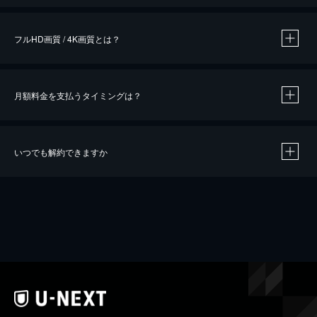
フルHD画質 / 4K画質とは？
月額料金を支払うタイミングは？
※
40％ポイント還元の対象は、クレジットカード決済による作品の購入 / レンタルです。
※
iOSアプリのUコイン決済による作品の購入 / レンタルは、20％のポイント還元です。
※
還元の対象外となる決済方法や商品があります。くわしくは
こちら
をご確認ください。
いつでも解約できますか
こちら