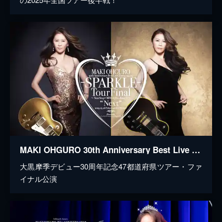
MAKI OHGURO 30th Anniversary Best Live Tour 2022-23 -SPARKLE- Tour Final ~Non Stop!! MEGA Hits Rave☆ “Next”~ Powered by CHAMPAGNE COLLET
大黒摩季デビュー30周年記念47都道府県ツアー・ファ
イナル公演