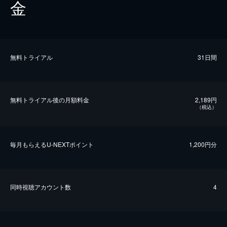
金
無料トライアル
31日間
無料トライアル後の⽉額料金
2,189円
（税込）
毎⽉もらえるU-NEXTポイント
1,200円分
同時視聴アカウント数
4