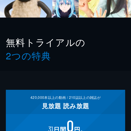
無料トライアルの
2つの特典
420,000
本以上の動画 /
210
誌以上の雑誌が
見放題
読み放題
0
31
日間
円
※