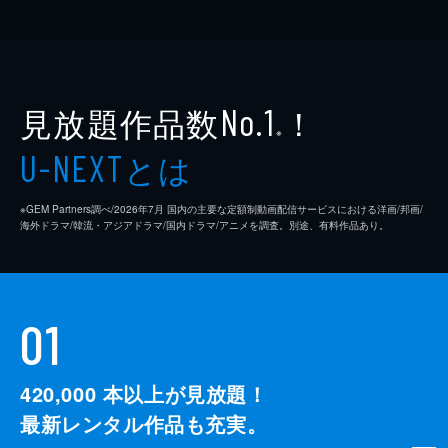
見放題作品数
！
No.1
※
とは
U-NEXT
※GEM Partners調べ/2026年7⽉ 国内の主要な定額制動画配信サービスにおける洋画/邦画/
海外ドラマ/韓流・アジアドラマ/国内ドラマ/アニメを調査。別途、有料作品あり。
01
420,000
本以上が見放題！
最新レンタル作品も充実。