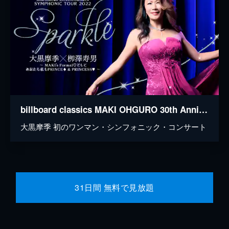
billboard classics MAKI OHGURO 30th Anniversary☆ Symphonic Tour 2022 〜SPARKLE〜 大黒摩季 × 栁澤寿男 MAKI’s Formal♡そして あなたも私もPRINCE & PRINCESS
大黒摩季 初のワンマン・シンフォニック・コンサート
31日間 無料で見放題