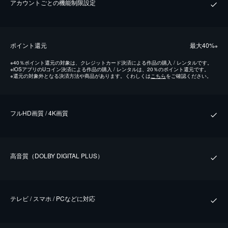
アカウントごとの機能制限設定
ポイント還元
最⼤40%
※
※
40％ポイント還元の対象は、クレジットカード決済による作品の購入 / レンタルです。
※
iOSアプリのUコイン決済による作品の購入 / レンタルは、20％のポイント還元です。
※
還元の対象外となる決済方法や商品があります。くわしくは
こちら
をご確認ください。
フルHD画質 / 4K画質
⾼⾳質（DOLBY DIGITAL PLUS）
テレビ / スマホ / PCなどに対応